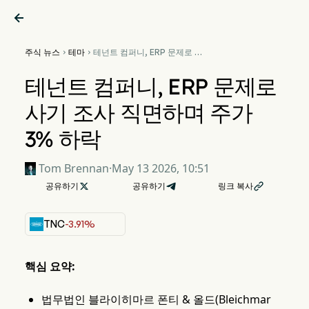

주식 뉴스
테마
테넌트 컴퍼니, ERP 문제로 사


기 조사 직면하며 주가 3% 하
락
테넌트 컴퍼니, ERP 문제로
사기 조사 직면하며 주가
3% 하락
Tom Brennan
·
May 13 2026, 10:51
공유하기

공유하기
링크 복사

TNC
-3.91%
핵심 요약:
법무법인 블라이히마르 폰티 & 올드(Bleichmar