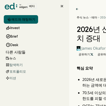

베타

주식 뉴스
테마
20



에드와 채팅하기
설정,
가치
2026년

Invest
치 증대

Brief

Desk
James Okafor
다른 사람들
공유하기

공유하
뉴스

탐색하기

핵심 요약
포트폴리오

미션
2026년 새로
하는 금액에 
70.5세 이상
한도를 피할 