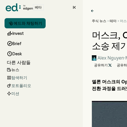

베타

주식 뉴스
테마
머스



에드와 채팅하기
철회
규모
머스크, 

Invest
소송 제

Brief

Desk
Alex Nguyen
·
다른 사람들
공유하기

공유하
뉴스

탐색하기

엘론 머스크의 Op
포트폴리오

전환 과정을 드러
미션