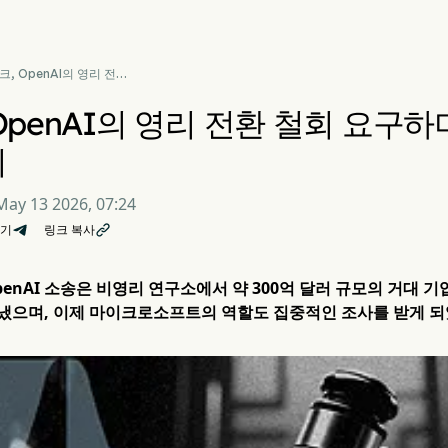
크, OpenAI의 영리 전환
 요구하며 1,500억 달러
 소송 제기
OpenAI의 영리 전환 철회 요구하며
기
May 13 2026, 07:24
기
링크 복사

enAI 소송은 비영리 연구소에서 약 300억 달러 규모의 거대 
냈으며, 이제 마이크로소프트의 역할도 집중적인 조사를 받게 되