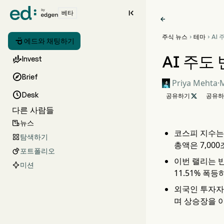

베타

주식 뉴스
테마
AI



에드와 채팅하기
4.
경신
AI 주도

Invest

Brief
Priya Mehta
·
M

Desk
공유하기

공유하
다른 사람들
뉴스

코스피 지수는 
탐색하기

총액은 7,00
포트폴리오

이번 랠리는 
미션
11.51% 폭
외국인 투자자
며 상승장을 