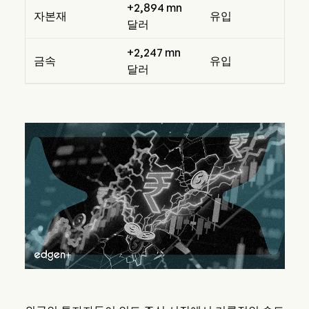
+2,894 mn
자본재
유입
달러
+2,247 mn
금속
유입
달러