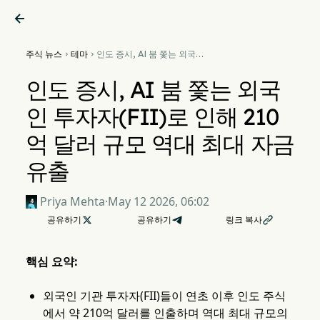

주식 뉴스
테마
인도 증시, AI 붐 쫓는 외국인


투자자(FII)로 인해 210억 달러
규모 역대 최대 자금 유출
인도 증시, AI 붐 쫓는 외국
인 투자자(FII)로 인해 210
억 달러 규모 역대 최대 자금
유출
Priya Mehta
·
May 12 2026, 06:02
공유하기

공유하기
링크 복사

핵심 요약:
외국인 기관 투자자(FII)들이 연초 이후 인도 주식
에서 약 210억 달러를 인출하며 역대 최대 규모의