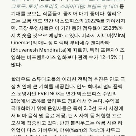
그로구
,
토이 스토리 5
,
스파이더맨: 브랜드 뉴 데이
등
기대를 모으는 작품들이 줄지어 대기 중이다. 할리우
드는 보통 인도 연간 박스오피스의 20
22%를 기여하지
만, 극장 운영사들은 이 기간 동안 점유율이 25
28%까
지 치솟을 것으로 예상하고 있다. 미라지 시네마(Miraj
Cinemas)의 매니징 디렉터 부바네슈 멘디라타
(Bhuvanesh Mendiratta)에 따르면, 특히 프랜차이즈
영화는 비프랜차이즈 영화보다 관객 수가 12~15% 더
많다.
할리우드 스튜디오들의 이러한 전략적 추진은 인도 극
장 체인에 큰 기회를 제공한다. 인도 최대의 멀티플렉
스 운영사인 PVR INOX는 연간 박스오피스 수입의
20%에서 25%를 할리우드 영화에서 얻는다. 수익을
극대화하기 위해 운영사들은 특히 2, 3선 도시 시장에
서 테마 음식 및 음료 제공, 팬 시사회 등 체험형 프로
모션에 집중하고 있다. 반면 볼리우드는 여름 시즌 라
인업이 다소 가벼우며, 야쉬(Yash)의
Toxic
과 샤루크