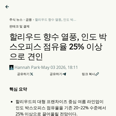

주식 뉴스
금융
할리우드 향수 열풍, 인도 박스


오피스 점유율 25% 이상으로
핀테크 및 결제
견인
할리우드 향수 열풍, 인도 박
스오피스 점유율 25% 이상
으로 견인
Hannah Park
·
May 03 2026, 18:11
공유하기

공유하기
링크 복사

핵심 요약
할리우드의 대형 프랜차이즈 중심 여름 라인업이
인도 박스오피스 점유율을 기존 20~22% 수준에서
25% 이상으로 끌어올릴 전망이다.