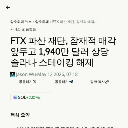

암호화폐 뉴스
암호화폐
FTX 파산 재단, 잠재적 매각


앞두고 1,940만 달러 상당 솔
거래소 및 플랫폼
라나 스테이킹 해제
FTX 파산 재단, 잠재적 매각
앞두고 1,940만 달러 상당
솔라나 스테이킹 해제
Jason Wu
·
May 12 2026, 07:18
공유하기

공유하기
링크 복사

SOL
+2.10%
핵심 요약