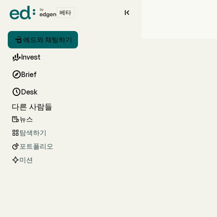

베타

에드와 채팅하기

Invest

Brief

Desk
다른 사람들
뉴스

탐색하기

포트폴리오

미션