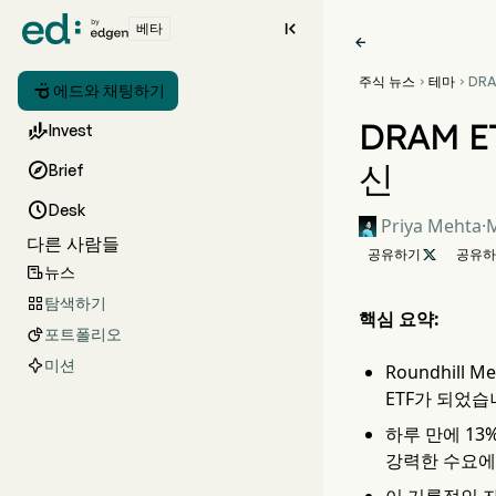

베타

주식 뉴스
테마
DRA



에드와 채팅하기
달러
록 
DRAM 

Invest
신

Brief

Desk
Priya Mehta
·
M
다른 사람들
공유하기

공유하
뉴스

탐색하기

핵심 요약:
포트폴리오

미션
Roundhill
ETF가 되었습
하루 만에 13
강력한 수요에