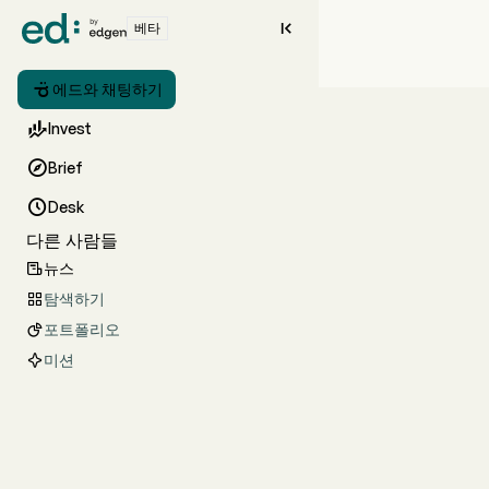

베타

에드와 채팅하기

Invest

Brief

Desk
다른 사람들
뉴스

탐색하기

포트폴리오

미션