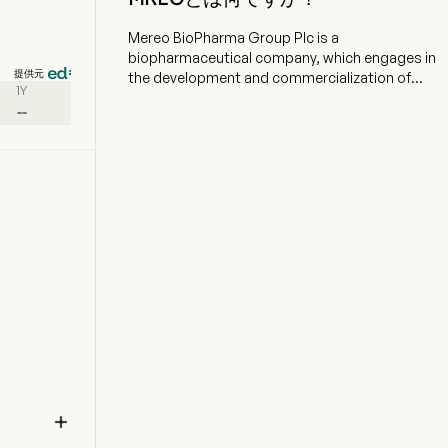
Mereo BioPharma Group Plc is a
biopharmaceutical company, which engages in
提供元
the development and commercialization of
1Y
therapeutics that aim to improve outcomes for
--
oncology and rare diseases. The firm has
developed a portfolio of late-stage clinical
product candidates, and its two rare disease
product candidates are setrusumab for the
treatment of osteogenesis imperfecta (OI) and
alvelestat primarily for the treatment of severe
alpha-1 antitrypsin deficiency-associated lung
disease (AATD-LD). In addition to the rare
disease programs, it has two oncology product
candidates in clinical development, which
include Etigilimab, an IgG1 monoclonal antibody
which binds to the human T-cell
immunoreceptor with Ig and ITIM domains
(TIGIT) receptor on immune cells to improve the
activation and effectiveness of T-cell and NK cell

antitumor activity and Navicixizumab is a
bispecific antibody that inhibits delta-like ligand