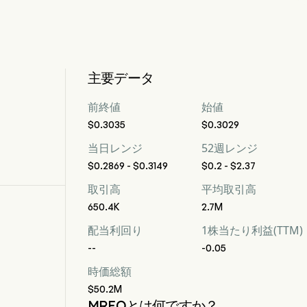
主要データ
前終値
始値
$0.3035
$0.3029
当日レンジ
52週レンジ
$0.2869 - $0.3149
$0.2 - $2.37
取引高
平均取引高
650.4K
2.7M
配当利回り
1株当たり利益(TTM)
--
-0.05
時価総額
$50.2M
MREOとは何ですか？