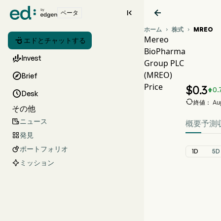


ベータ
ホーム
株式
MREO


Mereo

エドとチャットする
BioPharma
MR

Invest
Group PLC
MRE
(MREO)

Brief
Mere
Price
$
0.3
0.


Desk

終値： Aug 
その他
ニュース

概要
予測
発見

ポートフォリオ

1D
5D
ミッション