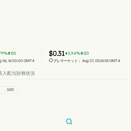
EO 株価推移チャート
O Price
o BioPharma Group PLC
$
0.31
79
%
$
0
2.94
%
$
0




06, 16:00:00 GMT-4
プレマーケット： Aug 07, 05:26:55 GMT-4
収入
配当
財務状況
30D