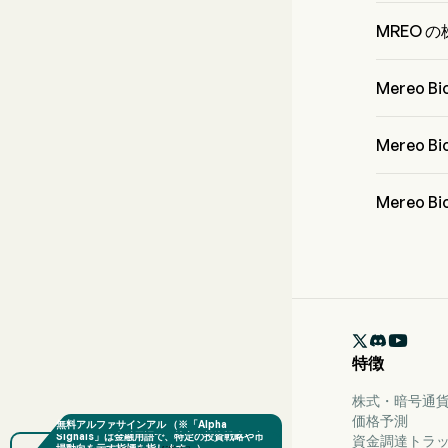
Dr. Denise
Officer
MREO 
MREO の
Mereo 
Mereo Bi
属していま
Mereo 
Mereo B
Mereo 
ウォール街のア
評価は、強力
す。

特徴
株式・暗号通貨
価格予測
資金調達トラ