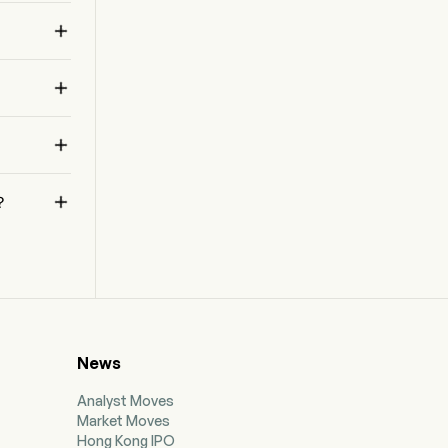
4 (DLL4) and vascular endothelial growth factor

(VEGF). Navicixizumab is developed for the
treatment of late-line ovarian cancer.

に


？
News
Analyst Moves
Market Moves
Hong Kong IPO