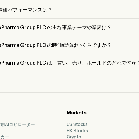
 Scots-Knight は Mereo BioPharma Group PLC の Chief Executive 
 で、2015 から在籍しています。
の株価パフォーマンスは？
現在の価格は $0 で、最終取引日から 0% 減少 変動しました。
BioPharma Group PLC の主な事業テーマや業界は？
oPharma Group PLC は Biotechnology 業界、セクターは Health Care 
す。
BioPharma Group PLC の時価総額はいくらですか？
ioPharma Group PLC の現在の時価総額は $NaN です。
BioPharma Group PLC は、買い、売り、ホールドのどれですか
ナリスト 8 人の格付けによると、Mereo BioPharma Group PLC の
な買い 7 人、買い 7 人、ホールド 1 人、売り 0 人、強力な売り 7 人で
Markets
用AIコピローター
US Stocks
HK Stocks
ッカー
Crypto