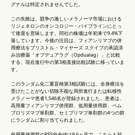
グナルは特定されませんでした。
この失敗は、競争の激しいメラノーマ市場における
リジェネロンのオンコロジー・パイプラインにとっ
て後退を意味します。同社の株価は年初来で9.4%下
落しています。今後の注目は、フィアンリマブの併
用療法をブリストル・マイヤーズ スクイブの承認済
み治療薬「オプデュアラグ（Opdualag）」と比較
する、現在進行中の第3相直接比較試験に移っていま
す。
このランダム化二重盲検第3相試験には、全身療法を
受けたことがない切除不能な局所進行または転移性
メラノーマ患者1,546名が登録されました。患者は、
高用量フィアンリマブ併用群、低用量併用群、ペム
ブロリズマブ単剤群、セミプリマブ単剤群の4つの群
にランダムに割り当てられました。
低用量併用群のPFS中央値は9.6ヶ月で、こちらも対