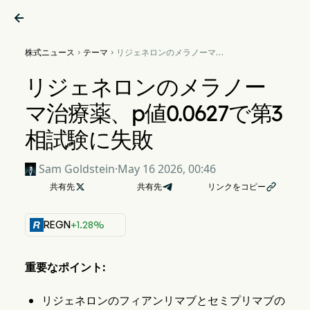

株式ニュース
テーマ
リジェネロンのメラノーマ治


療薬、p値0.0627で第3相試
験に失敗
リジェネロンのメラノー
マ治療薬、p値0.0627で第3
相試験に失敗
Sam Goldstein
·
May 16 2026, 00:46
共有先

共有先
リンクをコピー

REGN
+1.28%
重要なポイント:
リジェネロンのフィアンリマブとセミプリマブの