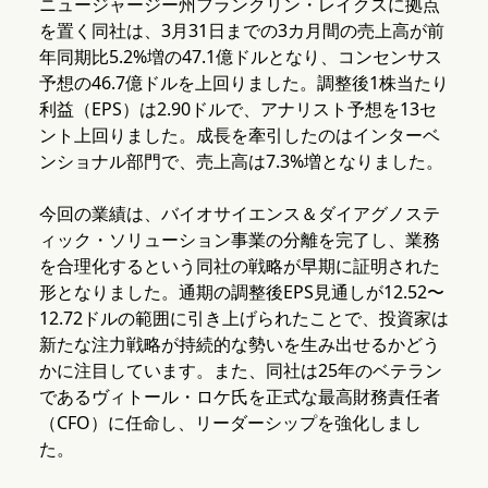
ニュージャージー州フランクリン・レイクスに拠点
を置く同社は、3月31日までの3カ月間の売上高が前
年同期比5.2%増の47.1億ドルとなり、コンセンサス
予想の46.7億ドルを上回りました。調整後1株当たり
利益（EPS）は2.90ドルで、アナリスト予想を13セ
ント上回りました。成長を牽引したのはインターベ
ンショナル部門で、売上高は7.3%増となりました。
今回の業績は、バイオサイエンス＆ダイアグノステ
ィック・ソリューション事業の分離を完了し、業務
を合理化するという同社の戦略が早期に証明された
形となりました。通期の調整後EPS見通しが12.52〜
12.72ドルの範囲に引き上げられたことで、投資家は
新たな注力戦略が持続的な勢いを生み出せるかどう
かに注目しています。また、同社は25年のベテラン
であるヴィトール・ロケ氏を正式な最高財務責任者
（CFO）に任命し、リーダーシップを強化しまし
た。