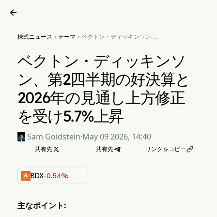

株式ニュース
テーマ
ベクトン・ディッキンソン、


第2四半期の好決算と2026年
の見通し上方修正を受け
ベクトン・ディッキンソ
5.7%上昇
ン、第2四半期の好決算と
2026年の見通し上方修正
を受け5.7%上昇
Sam Goldstein
·
May 09 2026, 14:40
共有先

共有先
リンクをコピー

BDX
-0.54%
主なポイント: