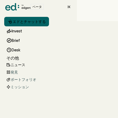

ベータ

エドとチャットする

Invest

Brief

Desk
その他
ニュース

発見

ポートフォリオ

ミッション