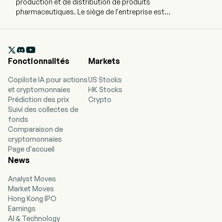
production et de distribution de produits
pharmaceutiques. Le siège de l'entreprise est
situé à Paris, en Île-de-France, et elle emploie
actuellement 84 587 salariés à temps plein.
L'entreprise a réalisé son introduction en bourse

le 1er juillet 2002. Elle se concentre sur les
Fonctionnalités
Markets
besoins des patients et développe des
solutions thérapeutiques en menant des
Copilote IA pour actions
US Stocks
activités de recherche, développement,
et cryptomonnaies
HK Stocks
fabrication et commercialisation. Ses trois
Prédiction des prix
Crypto
segments d'activité sont : les Produits
Suivi des collectes de
pharmaceutiques, la Santé grand public (CHC)
fonds
et les Vaccins. Les Produits pharmaceutiques
Comparaison de
comprennent : l'Immunologie, la Sclérose en
cryptomonnaies
plaques/Neurologie, l'Oncologie, les Maladies
Page d'accueil
rares, les Troubles sanguins rares, la
News
Cardiologie, le Diabète, les Médicaments sur
ordonnance existants. Le segment Vaccins
Analyst Moves
comprend, pour l'ensemble des territoires
Market Moves
géographiques, les activités commerciales de
Hong Kong IPO
Sanofi Pasteur, ainsi que les activités de
Earnings
recherche, développement et production
AI & Technology
dédiées aux vaccins. Le segment CHC