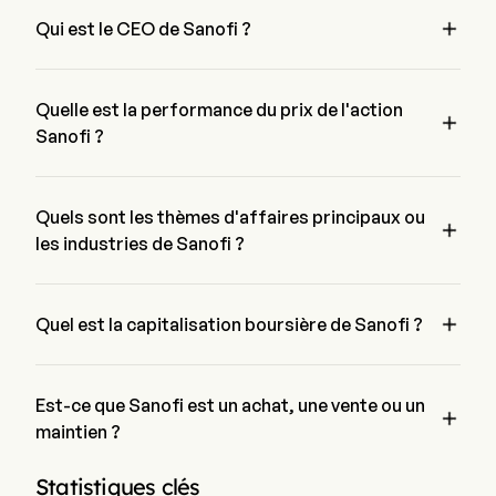
produits développés par l'entreprise en collaboration ou sous

licence incluent Dupixent, Aubagio, Lemtrada, Cerezyme,
Qui est le CEO de Sanofi ?
Lumizyme, Jevtana, Fabrazyme.
Mr. Paul Hudson est le Chief Executive Officer de Sanofi, il a 
rejoint l'entreprise depuis 2019.
Quelle est la performance du prix de l'action

Sanofi ?
Le prix actuel de Sanofi est de $42.99, il a diminué de 1.11% 
lors de la dernière journée de trading.
Quels sont les thèmes d'affaires principaux ou

les industries de Sanofi ?
Sanofi appartient à l'industrie Pharmaceuticals et le secteur 
est Health Care

Quel est la capitalisation boursière de Sanofi ?
La capitalisation boursière actuelle de Sanofi est de $102.9B
Est-ce que Sanofi est un achat, une vente ou un

maintien ?
Selon les analystes de Wall Street, 27 analystes ont établi des 
Statistiques clés
notations d'analystes pour Sanofi, y compris 9 achat fort, 12 