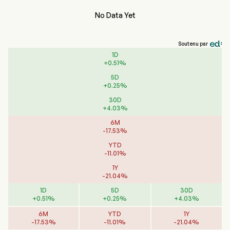
No Data Yet
Soutenu par
1D
+
0.51
%
5D
+
0.25
%
30D
+
4.03
%
6M
-
17.53
%
YTD
-
11.01
%
1Y
-
21.04
%
1D
5D
30D
+
0.51
%
+
0.25
%
+
4.03
%
6M
YTD
1Y
-
17.53
%
-
11.01
%
-
21.04
%