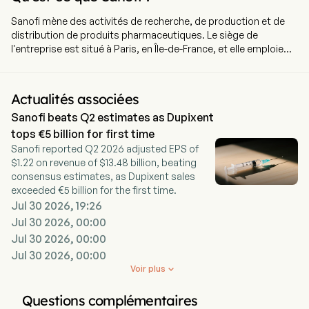
Sanofi mène des activités de recherche, de production et de
distribution de produits pharmaceutiques. Le siège de
l'entreprise est situé à Paris, en Île-de-France, et elle emploie
actuellement 84 587 salariés à temps plein. L'entreprise a
réalisé son introduction en bourse le 1er juillet 2002. Elle se
concentre sur les besoins des patients et développe des
Actualités associées
solutions thérapeutiques en menant des activités de
Sanofi beats Q2 estimates as Dupixent
recherche, développement, fabrication et commercialisation.
Ses trois segments d'activité sont : les Produits
tops €5 billion for first time
pharmaceutiques, la Santé grand public (CHC) et les Vaccins.
Sanofi reported Q2 2026 adjusted EPS of
Les Produits pharmaceutiques comprennent : l'Immunologie, la
$1.22 on revenue of $13.48 billion, beating
Sclérose en plaques/Neurologie, l'Oncologie, les Maladies
consensus estimates, as Dupixent sales
rares, les Troubles sanguins rares, la Cardiologie, le Diabète,
exceeded €5 billion for the first time.
les Médicaments sur ordonnance existants. Le segment
Jul 30 2026, 19:26
Vaccins comprend, pour l'ensemble des territoires
Jul 30 2026, 00:00
géographiques, les activités commerciales de Sanofi Pasteur,
Jul 30 2026, 00:00
ainsi que les activités de recherche, développement et
Jul 30 2026, 00:00
production dédiées aux vaccins. Le segment CHC comprend
les activités commerciales des produits Sanofi pour la santé
Voir plus

grand public, ainsi que les activités de recherche,
développement et production qui leur sont dédiées. Les
Questions complémentaires