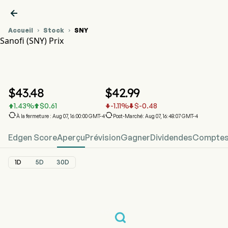

Accueil
Stock
SNY


Sanofi (SNY) Prix
Graphique du cours de l'action SNY
SNY Prix
Sanofi
$
43.48
$
42.99
1.43
%
$
0.61
-1.11
%
$
-0.48






À la fermeture : Aug 07, 16:00:00 GMT-4
Post-Marché: Aug 07, 16:48:07 GMT-4
Edgen Score
Aperçu
Prévision
Gagner
Dividendes
Comptes 
1D
5D
30D