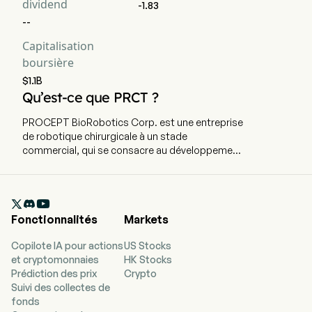
dividend
-1.83
--
Capitalisation
boursière
$1.1B
Qu’est-ce que PRCT ?
PROCEPT BioRobotics Corp. est une entreprise
de robotique chirurgicale à un stade
commercial, qui se consacre au développement
de solutions innovantes en urologie. L'entreprise
est basée à San Jose, en Californie, et emploie
actuellement 756 personnes à plein temps. Elle a

effectué son introduction en bourse le 15
Fonctionnalités
Markets
septembre 2021. L'entreprise concentre ses
efforts sur l'amélioration des soins aux patients
Copilote IA pour actions
US Stocks
en développant des solutions novatrices en
et cryptomonnaies
HK Stocks
urologie. PROCEPT BioRobotics Corp. conçoit,
Prédiction des prix
Crypto
produit et commercialise le système robotique
Suivi des collectes de
AQUABEAM, un système robotique chirurgical
fonds
avancé, guidé par l'image, destiné à être utilisé