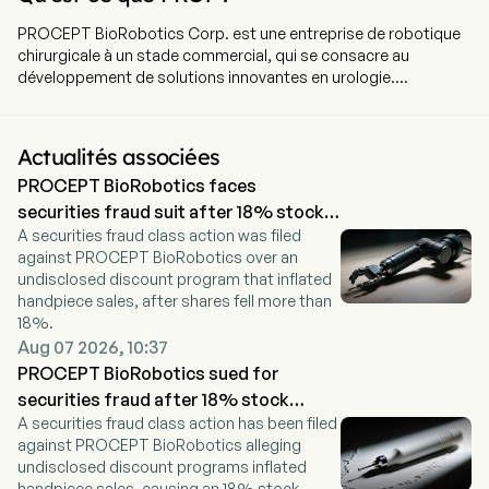
PROCEPT BioRobotics Corp. est une entreprise de robotique
chirurgicale à un stade commercial, qui se consacre au
développement de solutions innovantes en urologie.
L'entreprise est basée à San Jose, en Californie, et emploie
actuellement 756 personnes à plein temps. Elle a effectué son
introduction en bourse le 15 septembre 2021. L'entreprise
Actualités associées
concentre ses efforts sur l'amélioration des soins aux patients
PROCEPT BioRobotics faces
en développant des solutions novatrices en urologie.
PROCEPT BioRobotics Corp. conçoit, produit et
securities fraud suit after 18% stock
commercialise le système robotique AQUABEAM, un système
A securities fraud class action was filed
drop
robotique chirurgical avancé, guidé par l'image, destiné à être
against PROCEPT BioRobotics over an
utilisé dans la chirurgie urologique mini-invasive, avec un
undisclosed discount program that inflated
premier objectif thérapeutique centré sur l'hyperplasie bénigne
handpiece sales, after shares fell more than
de la prostate (HBP). Le système robotique AQUABEAM,
18%.
propriété exclusive de l'entreprise, permet d'administrer la
Aug 07 2026, 10:37
thérapie Aquablation, qui combine un imagerie
PROCEPT BioRobotics sued for
multidimensionnelle en temps réel, une planification
securities fraud after 18% stock
personnalisée du traitement, la robotique automatisée ainsi
A securities fraud class action has been filed
decline
qu'une ablution par jet d'eau sans chaleur pour une élimination
against PROCEPT BioRobotics alleging
ciblée et rapide du tissu prostatique. La thérapie Aquablation
undisclosed discount programs inflated
permet d'obtenir des résultats efficaces, sûrs et durables pour
handpiece sales, causing an 18% stock