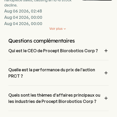
les hommes souffrant de troubles des voies urinaires
decline.
inférieures (TVUI) dus à l'HBP, indépendamment de la taille et de
Aug 06 2026, 02:48
la forme de la prostate ou de l'expérience du chirurgien.
Aug 04 2026, 00:00
Aug 04 2026, 00:00
Voir plus

Questions complémentaires

Qui est le CEO de Procept Biorobotics Corp ?
Mr. Larry Wood est le President de Procept Biorobotics Corp, 
il a rejoint l'entreprise depuis 2024.
Quelle est la performance du prix de l'action

PRCT ?
Le prix actuel de PRCT est de $20.01, il a diminué de 1.95% 
lors de la dernière journée de trading.
Quels sont les thèmes d'affaires principaux ou

les industries de Procept Biorobotics Corp ?
Procept Biorobotics Corp appartient à l'industrie Health Care 
et le secteur est Health Care