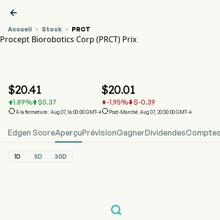

Accueil
Stock
PRCT


Procept Biorobotics Corp (PRCT) Prix
Graphique du cours de l'action PRCT
PRCT Prix
Procept Biorobotics Corp
$
20.41
$
20.01
1.89
%
$
0.37
-1.95
%
$
-0.39






À la fermeture : Aug 07, 16:00:00 GMT-4
Post-Marché: Aug 07, 20:00:00 GMT-4
Edgen Score
Aperçu
Prévision
Gagner
Dividendes
Comptes 
1D
5D
30D