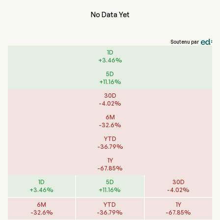
No Data Yet
Soutenu par
1D
+
3.46
%
5D
+
11.16
%
30D
-
4.02
%
6M
-
32.6
%
YTD
-
36.79
%
1Y
-
67.85
%
1D
5D
30D
+
3.46
%
+
11.16
%
-
4.02
%
6M
YTD
1Y
-
32.6
%
-
36.79
%
-
67.85
%