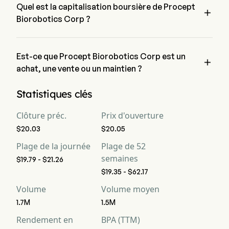
Quel est la capitalisation boursière de Procept

Biorobotics Corp ?
La capitalisation boursière actuelle de Procept Biorobotics 
Corp est de $1.1B
Est-ce que Procept Biorobotics Corp est un

achat, une vente ou un maintien ?
Selon les analystes de Wall Street, 14 analystes ont établi des 
Statistiques clés
notations d'analystes pour Procept Biorobotics Corp, y 
compris 6 achat fort, 9 achat, 4 maintien, 0 vente et 6 vente 
Clôture préc.
Prix d'ouverture
forte
$20.03
$20.05
Plage de la journée
Plage de 52
semaines
$19.79 - $21.26
$19.35 - $62.17
Volume
Volume moyen
1.7M
1.5M
Rendement en
BPA (TTM)