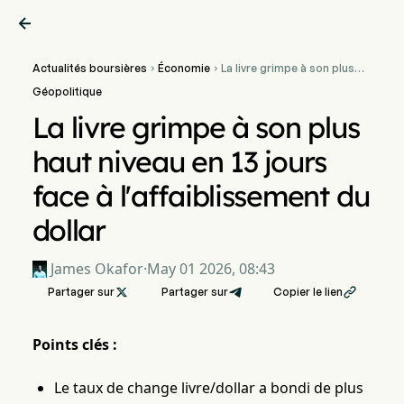

Actualités boursières
Économie
La livre grimpe à son plus


haut niveau en 13 jours
Géopolitique
face à l'affaiblissement du
dollar
La livre grimpe à son plus
haut niveau en 13 jours
face à l'affaiblissement du
dollar
James Okafor
·
May 01 2026, 08:43
Partager sur

Partager sur
Copier le lien

Points clés :
Le taux de change livre/dollar a bondi de plus