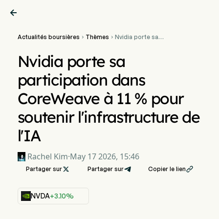

Actualités boursières
Thèmes
Nvidia porte sa


participation dans
CoreWeave à 11 % pour
Nvidia porte sa
soutenir l'infrastructure de
l'IA
participation dans
CoreWeave à 11 % pour
soutenir l'infrastructure de
l'IA
Rachel Kim
·
May 17 2026, 15:46
Partager sur

Partager sur
Copier le lien

NVDA
+3.10%