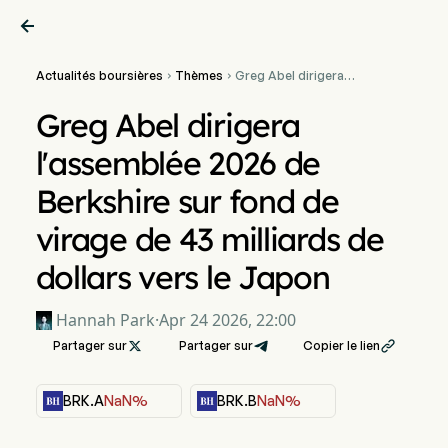

Actualités boursières
Thèmes
Greg Abel dirigera


l'assemblée 2026 de
Berkshire sur fond de
Greg Abel dirigera
virage de 43 milliards de
dollars vers le Japon
l'assemblée 2026 de
Berkshire sur fond de
virage de 43 milliards de
dollars vers le Japon
Hannah Park
·
Apr 24 2026, 22:00
Partager sur

Partager sur
Copier le lien

BRK.A
NaN%
BRK.B
NaN%