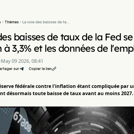
s
Thèmes
La voie des baisses de taux


de la Fed se réduit après
l'inflation à 3,3% et les
des baisses de taux de la Fed se
données de l'emploi
on à 3,3% et les données de l'emp
·
May 09 2026, 08:41
artager sur
Copier le lien

Réserve fédérale contre l'inflation étant compliquée par u
nt désormais toute baisse de taux avant au moins 2027.