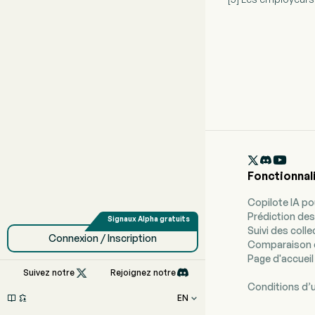

Fonctionnal
Copilote IA p
Prédiction des
Suivi des coll
Connexion / Inscription
Comparaison 
Page d'accueil

Suivez notre
Rejoignez notre
Conditions d’u
EN


