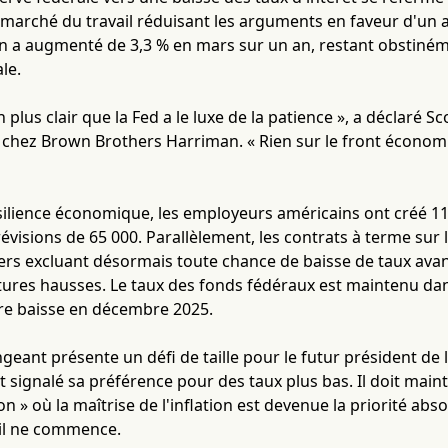
du marché du travail réduisant les arguments en faveur d'un 
 a augmenté de 3,3 % en mars sur un an, restant obstinéme
le.
en plus clair que la Fed a le luxe de la patience », a déclaré 
 chez Brown Brothers Harriman. « Rien sur le front économi
silience économique, les employeurs américains ont créé 11
évisions de 65 000. Parallèlement, les contrats à terme sur
ers excluant désormais toute chance de baisse de taux ava
utures hausses. Le taux des fonds fédéraux est maintenu da
ère baisse en décembre 2025.
eant présente un défi de taille pour le futur président de 
signalé sa préférence pour des taux plus bas. Il doit mai
n » où la maîtrise de l'inflation est devenue la priorité 
il ne commence.