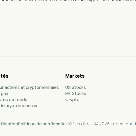
ités
Markets
our actions et cryptomonnaies
US Stocks
 prix
HK Stocks
ectes de fonds
Crypto
de cryptomonnaies
tilisation
Politique de confidentialité
Plan du site
© 2026 Edgen fonct