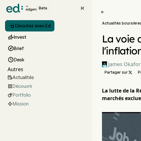

Beta

Actualités boursière

Discutez avec Ed
La voie 

Invest
l'inflati

Brief

Desk
James Okafor
Autres
Partager sur

P
Actualités

Découvrir

La lutte de la 
Portfolio

marchés exclue
Mission