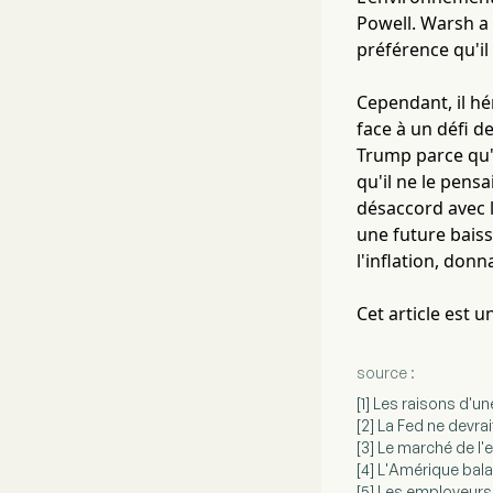
Powell. Warsh a 
préférence qu'i
Cependant, il hé
face à un défi d
Trump parce qu'il
qu'il ne le pens
désaccord avec 
une future baiss
l'inflation, don
Cet article est 
source :
[1] Les raisons d'u
[2] La Fed ne devr
[3] Le marché de l'
[4] L'Amérique bala
[5] Les employeurs 