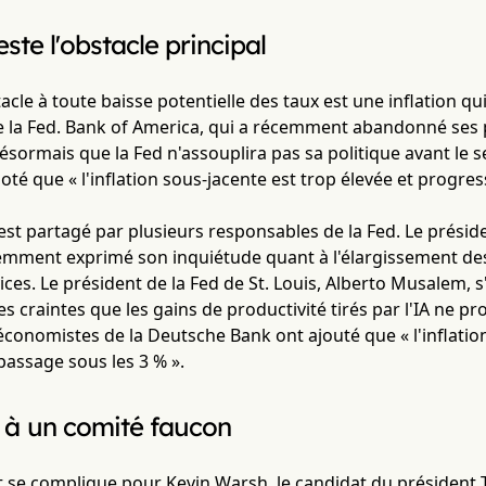
reste l'obstacle principal
acle à toute baisse potentielle des taux est une inflation qui
e la Fed. Bank of America, qui a récemment abandonné ses p
ésormais que la Fed n'assouplira pas sa politique avant le 
oté que « l'inflation sous-jacente est trop élevée et progres
est partagé par plusieurs responsables de la Fed. Le présid
emment exprimé son inquiétude quant à l'élargissement des 
ices. Le président de la Fed de St. Louis, Alberto Musalem,
des craintes que les gains de productivité tirés par l'IA ne 
économistes de la Deutsche Bank ont ajouté que « l'inflatio
 passage sous les 3 % ».
 à un comité faucon
 se complique pour Kevin Warsh, le candidat du président