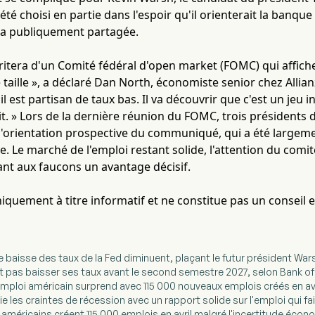
été choisi en partie dans l'espoir qu'il orienterait la banque
l a publiquement partagée.
ritera d'un Comité fédéral d'open market (FOMC) qui affiche 
e taille », a déclaré Dan North, économiste senior chez Allian
 est partisan de taux bas. Il va découvrir que c'est un jeu i
ait. » Lors de la dernière réunion du FOMC, trois présidents
l'orientation prospective du communiqué, qui a été largem
e. Le marché de l'emploi restant solide, l'attention du comi
nant aux faucons un avantage décisif.
uniquement à titre informatif et ne constitue pas un conseil 
ne baisse des taux de la Fed diminuent, plaçant le futur président Wars
ait pas baisser ses taux avant le second semestre 2027, selon Bank o
emploi américain surprend avec 115 000 nouveaux emplois créés en avril
ie les craintes de récession avec un rapport solide sur l'emploi qui fai
américains créent 115 000 emplois en avril malgré l'incertitude économi