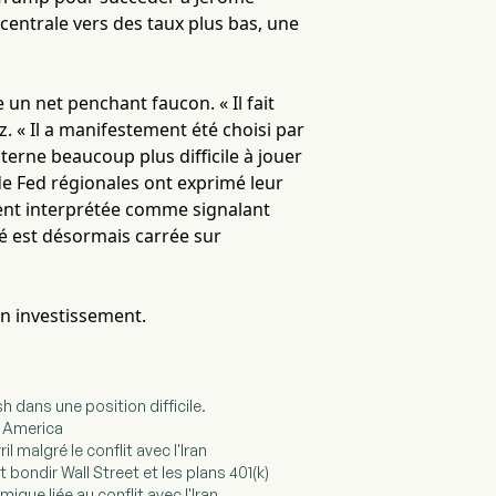
 centrale vers des taux plus bas, une
un net penchant faucon. « Il fait
z. « Il a manifestement été choisi par
nterne beaucoup plus difficile à jouer
 de Fed régionales ont exprimé leur
ent interprétée comme signalant
té est désormais carrée sur
en investissement.
h dans une position difficile.
f America
 malgré le conflit avec l'Iran
t bondir Wall Street et les plans 401(k)
que liée au conflit avec l'Iran