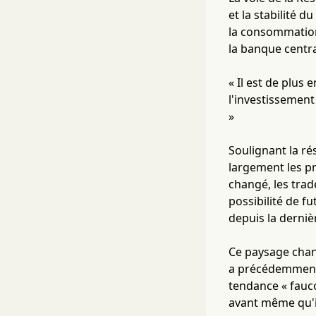
et la stabilité 
la consommation
la banque centra
« Il est de plus 
l'investissement
»
Soulignant la ré
largement les pr
changé, les trad
possibilité de f
depuis la derni
Ce paysage chang
a précédemment 
tendance « fauco
avant même qu'