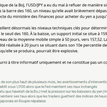
ique de la BoJ, l'USD/JPY a eu du mal à refluer de manière si
 la barre des 160, un niveau qu'elle avait brièvement dépa
ecte du ministère des Finances pour acheter du yen a jusqu'
eillent désormais les niveaux techniques clés pour détermine
e seuil des 160. À la baisse, un support initial se situe à 1
eau de la moyenne mobile simple à 50 jours, vers 157,52. La
atilité réalisée à 20 jours se situant dans son 10e percentile
rsqu'elle se produira, pourrait être explosive.
fourni à titre informatif uniquement et ne constitue pas un c
e de son plus haut de plusieurs mois, les avertissements d'interventi
aiblit sous 1,1700 alors que la Fed maintient ses taux inchangés
atu quo hawkish de la BoJ met la pression sur les baissiers du yen | 
maintenir ses taux alors que les traders guettent des indices de haus
n japonais en Roupie népalaise