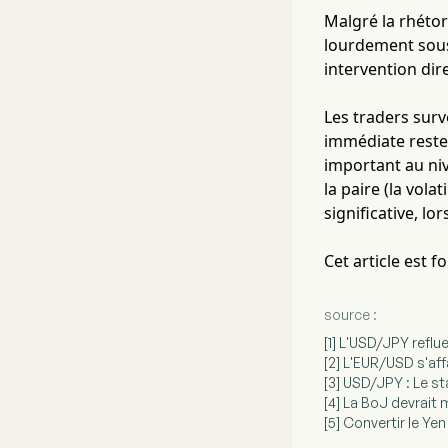
Malgré la rhétor
lourdement sous
intervention dir
Les traders surv
immédiate reste l
important au niv
la paire (la vol
significative, lo
Cet article est 
source :
[1] L'USD/JPY reflu
[2] L'EUR/USD s'aff
[3] USD/JPY : Le st
[4] La BoJ devrait 
[5] Convertir le Ye