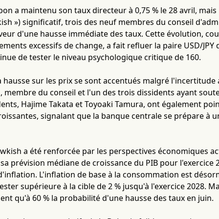
on a maintenu son taux directeur à 0,75 % le 28 avril, mais
wkish ») significatif, trois des neuf membres du conseil d'ad
eur d'une hausse immédiate des taux. Cette évolution, coup
ments excessifs de change, a fait refluer la paire USD/JPY 
tinue de tester le niveau psychologique critique de 160.
la hausse sur les prix se sont accentués malgré l'incertitud
 membre du conseil et l'un des trois dissidents ayant sout
dents, Hajime Takata et Toyoaki Tamura, ont également poin
croissantes, signalant que la banque centrale se prépare à u
wkish a été renforcée par les perspectives économiques actu
 sa prévision médiane de croissance du PIB pour l'exercice 2
d'inflation. L'inflation de base à la consommation est désor
rester supérieure à la cible de 2 % jusqu'à l'exercice 2028. 
ent qu'à 60 % la probabilité d'une hausse des taux en juin.