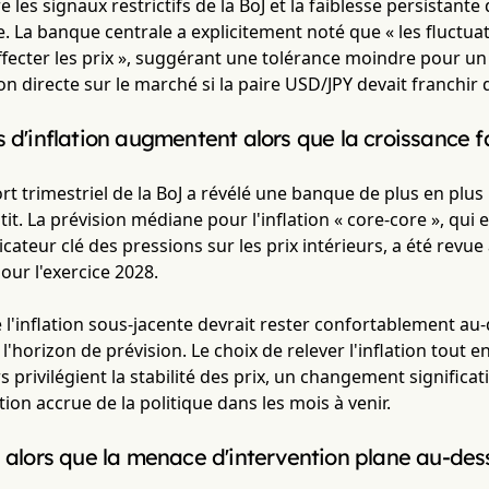
e les signaux restrictifs de la BoJ et la faiblesse persistan
e. La banque centrale a explicitement noté que « les fluctu
ffecter les prix », suggérant une tolérance moindre pour un
on directe sur le marché si la paire USD/JPY devait franchir
s d'inflation augmentent alors que la croissance fa
rt trimestriel de la BoJ a révélé une banque de plus en plus
it. La prévision médiane pour l'inflation « core-core », qui ex
cateur clé des pressions sur les prix intérieurs, a été revue 
our l'exercice 2028.
 l'inflation sous-jacente devrait rester confortablement au-d
l'horizon de prévision. Le choix de relever l'inflation tout 
s privilégient la stabilité des prix, un changement significat
ion accrue de la politique dans les mois à venir.
e alors que la menace d'intervention plane au-des