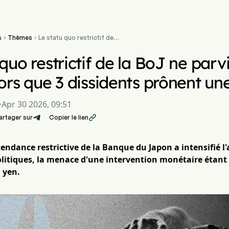
s
Thèmes
Le statu quo restrictif de la


BoJ ne parvient pas à
soutenir le yen alors que 3
 quo restrictif de la BoJ ne parv
dissidents prônent une
hausse
lors que 3 dissidents prônent un
·
Apr 30 2026, 09:51
artager sur
Copier le lien

tendance restrictive de la Banque du Japon a intensifié l
olitiques, la menace d'une intervention monétaire étant 
u yen.