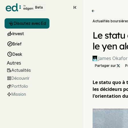

Beta

Actualités boursière

Discutez avec Ed
Le statu

Invest
le yen a

Brief

Desk
James Okafor
Autres
Partager sur

P
Actualités

Découvrir

Le statu quo à 
Portfolio

les décideurs p
Mission
l'orientation d