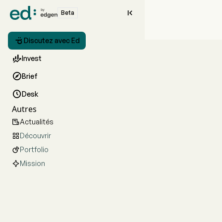

Beta

Discutez avec Ed

Invest

Brief

Desk
Autres
Actualités

Découvrir

Portfolio

Mission