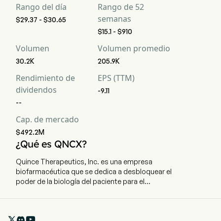
Rango del día
Rango de 52
semanas
$29.37 - $30.65
$15.1 - $910
Volumen
Volumen promedio
30.2K
205.9K
Rendimiento de
EPS (TTM)
dividendos
-9.11
--
Cap. de mercado
$492.2M
¿Qué es QNCX?
Quince Therapeutics, Inc. es una empresa
biofarmacéutica que se dedica a desbloquear el
poder de la biología del paciente para el
tratamiento de enfermedades raras. La
compañía tiene su sede en South San Francisco,
California, y actualmente emplea a 36

empleados a tiempo completo. La empresa