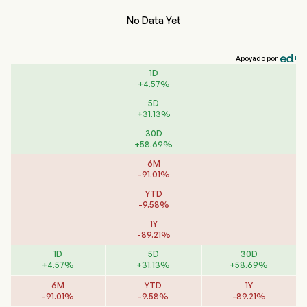
No Data Yet
Apoyado por
1D
+
4.57
%
5D
+
31.13
%
30D
+
58.69
%
6M
-
91.01
%
YTD
-
9.58
%
1Y
-
89.21
%
1D
5D
30D
+
4.57
%
+
31.13
%
+
58.69
%
6M
YTD
1Y
-
91.01
%
-
9.58
%
-
89.21
%