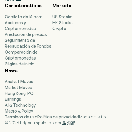
Características
Markets
realizó su OPI el 09 de mayo de 2019. La empresa
se dedica a desbloquear la propia biología del
Copiloto de IA para
US Stocks
paciente para proporcionar terapias que
Acciones y
HK Stocks
transformen la vida de quienes viven con
Criptomonedas
Crypto
enfermedades raras. Su plataforma tecnológica
Predicción de precios
exclusiva de encapsulación de medicamentos
Seguimiento de
autólogos intracelulares (AIDE) es una
Recaudación de Fondos
combinación de medicamento/dispositivo que
Comparación de
utiliza un proceso automatizado diseñado para
Criptomonedas
encapsular un medicamento dentro de los
Página de inicio
glóbulos rojos del propio paciente. El principal
News
activo de la compañía en fase III, eDSP, utiliza su
tecnología AIDE para encapsular fosfato de
Analyst Moves
dexametasona sódica (DSP) en los glóbulos
Market Moves
rojos del propio paciente, y está dirigido al
Hong Kong IPO
tratamiento de una enfermedad
Earnings
neurodegenerativa pediátrica rara, la Ataxia-
AI & Technology
Telangiectasia (A-T). Su tecnología AIDE está
Macro & Policy
diseñada para permitir la administración crónica
Términos de uso
Política de privacidad
Mapa del sitio
de medicamentos cuya utilización es limitada
© 2026 Edgen impulsado por
debido a la toxicidad, mala biodistribución,
farmacocinética subóptima o respuesta