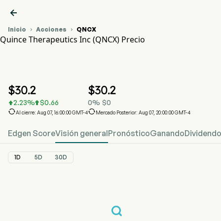

Inicio
Acciones
QNCX


Quince Therapeutics Inc (QNCX) Precio
Gráfico del Precio de Acciones QNCX
QNCX Precio
Quince Therapeutics Inc
$
30.2
$
30.2
2.23
%
$
0.66
0
%
$
0




Al cierre: Aug 07, 16:00:00 GMT-4
Mercado Posterior: Aug 07, 20:00:00 GMT-4
Edgen Score
Visión general
Pronóstico
Ganando
Dividend
1D
5D
30D