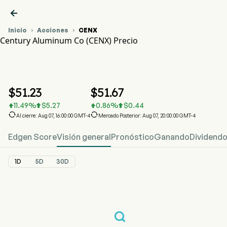

Inicio
Acciones
CENX


Century Aluminum Co (CENX) Precio
Gráfico del Precio de Acciones CENX
CENX Precio
Century Aluminum Co
$
51.23
$
51.67
11.49
%
$
5.27
0.86
%
$
0.44






Al cierre: Aug 07, 16:00:00 GMT-4
Mercado Posterior: Aug 07, 20:00:00 GMT-4
Edgen Score
Visión general
Pronóstico
Ganando
Dividend
1D
5D
30D