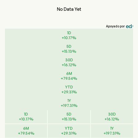
No Data Yet
Apoyado por
1D
+
10.17
%
5D
+
15.13
%
30D
+
16.12
%
6M
+
79.54
%
YTD
+
29.31
%
1Y
+
197.31
%
1D
5D
30D
+
10.17
%
+
15.13
%
+
16.12
%
6M
YTD
1Y
+
79.54
%
+
29.31
%
+
197.31
%