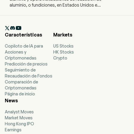
aluminio, o fundiciones, en Estados Unidos e
Islandia. La empresa tiene su sede en Chicago,
Illinois, y actualmente cuenta con 2.971
empleados a tiempo completo. La capacidad de

producción anual de la empresa es de
Características
Markets
aproximadamente 1.020.000 toneladas por año
(tpy). La compañía posee una instalación de
Copiloto de IA para
US Stocks
producción de ánodos de carbón ubicada en los
Acciones y
HK Stocks
Países Bajos (Vlissingen). Los ánodos de carbón
Criptomonedas
Crypto
se consumen en la producción de aluminio
Predicción de precios
primario. Vlissingen suministra ánodos de
Seguimiento de
carbón a su fundición de aluminio en
Recaudación de Fondos
Grundartangi, Islandia. Cada una de sus
Comparación de
fundiciones de aluminio en Estados Unidos
Criptomonedas
produce ánodos en instalaciones en el lugar. A
Página de inicio
través de su línea de productos Natur-Al, ofrece
News
productos de aluminio de bajo contenido de
carbono. La empresa opera tres fundiciones de
Analyst Moves
aluminio en Estados Unidos, en Hawesville,
Market Moves
Kentucky (Hawesville), Robards, Kentucky
Hong Kong IPO
(Sebree) y Goose Creek, Carolina del Sur (Mt.
Earnings
Holly), y una fundición de aluminio en