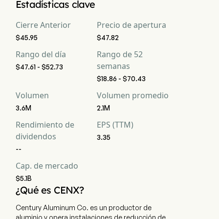
Estadísticas clave
calificaciones de análisis para Century Aluminum Co, 
incluyendo 2 fuerte compra, 5 compra, 1 mantener, 0 venta, y 
Cierre Anterior
Precio de apertura
2 fuerte venta
$45.95
$47.82
Rango del día
Rango de 52
semanas
$47.61 - $52.73
$18.86 - $70.43
Volumen
Volumen promedio
3.6M
2.1M
Rendimiento de
EPS (TTM)
dividendos
3.35
--
Cap. de mercado
$5.1B
¿Qué es CENX?
Century Aluminum Co. es un productor de
aluminio y opera instalaciones de reducción de