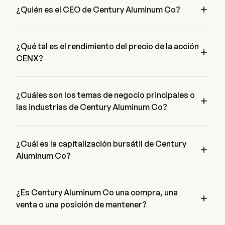
propiedad y operada por la subsidiaria de propiedad exclusiva

¿Quién es el CEO de Century Aluminum Co?
de la compañía, Nordural Grundartangi ehf.
Mr. Jesse Gary es el President de Century Aluminum Co, se 
unió a la empresa desde 2013.
¿Qué tal es el rendimiento del precio de la acción

CENX?
El precio actual de CENX es de $51.67, ha aumentado un 
0.86% en el último día de negociación.
¿Cuáles son los temas de negocio principales o

las industrias de Century Aluminum Co?
Century Aluminum Co pertenece a la industria Metals & 
Mining y el sector es Materials
¿Cuál es la capitalización bursátil de Century

Aluminum Co?
La capitalización bursátil actual de Century Aluminum Co es 
$5.1B
¿Es Century Aluminum Co una compra, una

venta o una posición de mantener?
Según los analistas de Wall Street, 7 analistas han realizado 