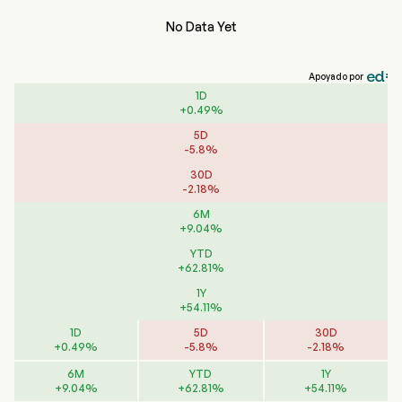
No Data Yet
Apoyado por
1D
+
0.49
%
5D
-
5.8
%
30D
-
2.18
%
6M
+
9.04
%
YTD
+
62.81
%
1Y
+
54.11
%
1D
5D
30D
+
0.49
%
-
5.8
%
-
2.18
%
6M
YTD
1Y
+
9.04
%
+
62.81
%
+
54.11
%