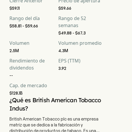
Cierre Anterior
Precio de apertura
$59.11
$59.66
Rango del día
Rango de 52
semanas
$58.81 - $59.66
$49.88 - $67.3
Volumen
Volumen promedio
2.5M
4.3M
Rendimiento de
EPS (TTM)
dividendos
3.92
--
Cap. de mercado
$128.1B
¿Qué es British American Tobacco
Indus?
British American Tobacco plc es una empresa
matriz que se dedica a la fabricación y
distribución de productos de tabaco. Es una