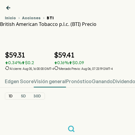

Inicio
Acciones
BTI


British American Tobacco p.l.c. (BTI) Precio
Gráfico del Precio de Acciones BTI
BTI Precio
British American Tobacco p.l.c.
$
59.31
$
59.41
0.34
%
$
0.2
0.16
%
$
0.09






Al cierre: Aug 05, 16:00:00 GMT-4
Mercado Previo: Aug 06, 07:23:19 GMT-4
Edgen Score
Visión general
Pronóstico
Ganando
Dividend
1D
5D
30D