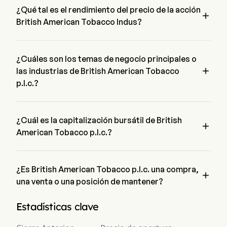
¿Qué tal es el rendimiento del precio de la acción

British American Tobacco Indus?
El precio actual de British American Tobacco  Indus es de 
$59.41, ha aumentado un 0.16% en el último día de 
negociación.
¿Cuáles son los temas de negocio principales o

las industrias de British American Tobacco
p.l.c.?
British American Tobacco p.l.c. pertenece a la industria 
Tobacco y el sector es Consumer Staples
¿Cuál es la capitalización bursátil de British

American Tobacco p.l.c.?
La capitalización bursátil actual de British American Tobacco 
p.l.c. es $128.1B
¿Es British American Tobacco p.l.c. una compra,

una venta o una posición de mantener?
Según los analistas de Wall Street, 15 analistas han realizado 
Estadísticas clave
calificaciones de análisis para British American Tobacco 
p.l.c., incluyendo 5 fuerte compra, 7 compra, 6 mantener, 1 
venta, y 5 fuerte venta