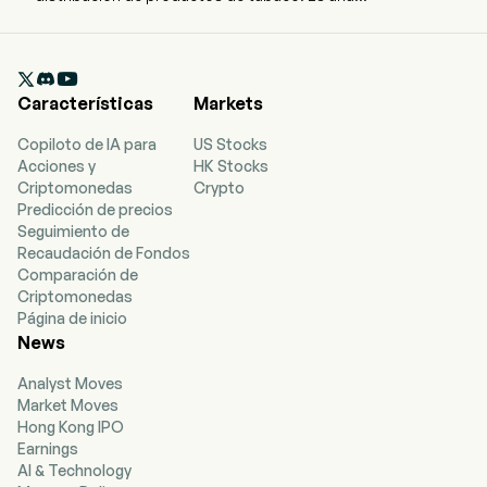
empresa multinacional de bienes de consumo
en múltiples categorías. La empresa
proporciona productos de tabaco y nicotina.

Sus segmentos incluyen Estados Unidos, Asia
Características
Markets
Pacífico Medio Oriente y África, y América y
Europa. Sus categorías de productos incluyen
Copiloto de IA para
US Stocks
Vapor, Productos de Calentamiento (HP), Oral
Acciones y
HK Stocks
Moderno, Oral Tradicional y Cigarrillos
Criptomonedas
Crypto
Combustibles. Los productos de vapor son
Predicción de precios
dispositivos portátiles con batería que calientan
Seguimiento de
un líquido para producir un aerosol inhalable,
Recaudación de Fondos
conocido como vapor. Los HP son dispositivos
Comparación de
que utilizan calor para generar un aerosol con
Criptomonedas
nicotina, que inhala el usuario. Esta categoría
Página de inicio
incluye Productos de Tabaco Calentado y
News
Productos Herbales para Calentamiento (HPH).
Los productos orales modernos son productos
Analyst Moves
de nicotina sin humo llamados bolsas de
Market Moves
nicotina, diseñados para usarse en la boca. Los
Hong Kong IPO
productos orales tradicionales incluyen snus y
Earnings
rapé. Sus marcas incluyen Vuse, glo, Velo,
AI & Technology
Grizzly, Dunhill, Kent, Lucky Strike, Pall Mall,