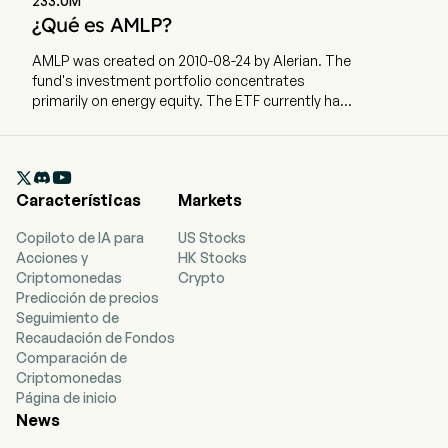
233.0M
¿Qué es AMLP?
AMLP was created on 2010-08-24 by Alerian. The
fund's investment portfolio concentrates
primarily on energy equity. The ETF currently has
12655.46m in AUM and 16 holdings. AMLP tracks
a market-cap-weighted index of publicly-traded
energy infrastructure MLPs in the US.

Características
Markets
Copiloto de IA para
US Stocks
Acciones y
HK Stocks
Criptomonedas
Crypto
Predicción de precios
Seguimiento de
Recaudación de Fondos
Comparación de
Criptomonedas
Página de inicio
News