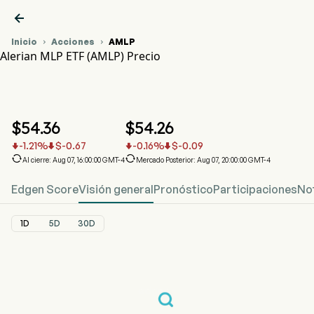

Inicio
Acciones
AMLP


Alerian MLP ETF (AMLP) Precio
Gráfico del Precio de Acciones AMLP
AMLP Precio
Alerian MLP ETF
$
54.36
$
54.26
-1.21
%
$
-0.67
-0.16
%
$
-0.09






Al cierre: Aug 07, 16:00:00 GMT-4
Mercado Posterior: Aug 07, 20:00:00 GMT-4
Edgen Score
Visión general
Pronóstico
Participaciones
Not
1D
5D
30D