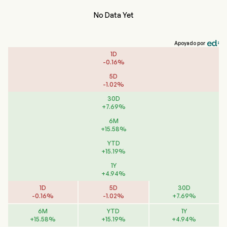
No Data Yet
Apoyado por
1D
-
0.16
%
5D
-
1.02
%
30D
+
7.69
%
6M
+
15.58
%
YTD
+
15.19
%
1Y
+
4.94
%
1D
5D
30D
-
0.16
%
-
1.02
%
+
7.69
%
6M
YTD
1Y
+
15.58
%
+
15.19
%
+
4.94
%