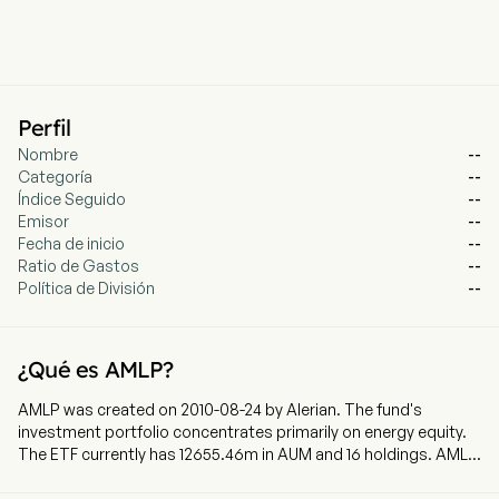
Perfil
Nombre
--
Categoría
--
Índice Seguido
--
Emisor
--
Fecha de inicio
--
Ratio de Gastos
--
Política de División
--
¿Qué es AMLP?
AMLP was created on 2010-08-24 by Alerian. The fund's
investment portfolio concentrates primarily on energy equity.
The ETF currently has 12655.46m in AUM and 16 holdings. AMLP
tracks a market-cap-weighted index of publicly-traded energy
infrastructure MLPs in the US.