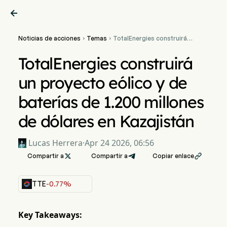

Noticias de acciones
Temas
TotalEnergies construirá


un proyecto eólico y de
baterías de 1.200 millones
TotalEnergies construirá
de dólares en Kazajistán
un proyecto eólico y de
baterías de 1.200 millones
de dólares en Kazajistán
Lucas Herrera
·
Apr 24 2026, 06:56
Compartir a

Compartir a
Copiar enlace

TTE
-0.77%
Key Takeaways: