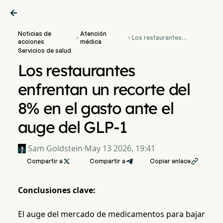

Noticias de
Atención
Los restaurantes


acciones
médica
enfrentan un recorte del
Servicios de salud
8% en el gasto ante el
auge del GLP-1
Los restaurantes
enfrentan un recorte del
8% en el gasto ante el
auge del GLP-1
Sam Goldstein
·
May 13 2026, 19:41
Compartir a

Compartir a
Copiar enlace

Conclusiones clave:
El auge del mercado de medicamentos para bajar