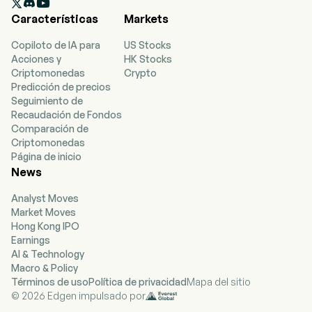

Características
Markets
Copiloto de IA para
US Stocks
Acciones y
HK Stocks
Criptomonedas
Crypto
Predicción de precios
Seguimiento de
Recaudación de Fondos
Comparación de
Criptomonedas
Página de inicio
News
Analyst Moves
Market Moves
Hong Kong IPO
Earnings
AI & Technology
Macro & Policy
Términos de uso
Política de privacidad
Mapa del sitio
© 2026 Edgen impulsado por