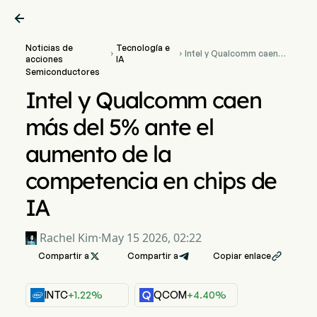

Noticias de
Tecnología e
Intel y Qualcomm caen


acciones
IA
más del 5% ante el
Semiconductores
aumento de la
competencia en chips de
Intel y Qualcomm caen
IA
más del 5% ante el
aumento de la
competencia en chips de
IA
Rachel Kim
·
May 15 2026, 02:22
Compartir a

Compartir a
Copiar enlace

INTC
+1.22%
QCOM
+4.40%