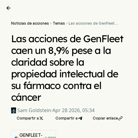

Noticias de acciones
Temas
Las acciones de GenFleet


caen un 8,9% pese a la
claridad sobre la
Las acciones de GenFleet
propiedad intelectual de
su fármaco contra el
caen un 8,9% pese a la
cáncer
claridad sobre la
propiedad intelectual de
su fármaco contra el
cáncer
Sam Goldstein
·
Apr 28 2026, 05:34
Compartir a

Compartir a
Copiar enlace

GENFLEET-