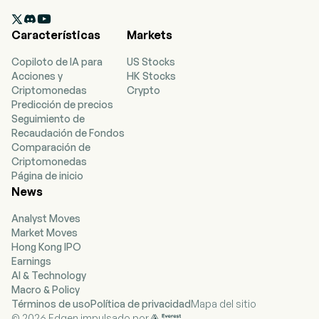

Características
Markets
Copiloto de IA para
US Stocks
Acciones y
HK Stocks
Criptomonedas
Crypto
Predicción de precios
Seguimiento de
Recaudación de Fondos
Comparación de
Criptomonedas
Página de inicio
News
Analyst Moves
Market Moves
Hong Kong IPO
Earnings
AI & Technology
Macro & Policy
Términos de uso
Política de privacidad
Mapa del sitio
© 2026 Edgen impulsado por