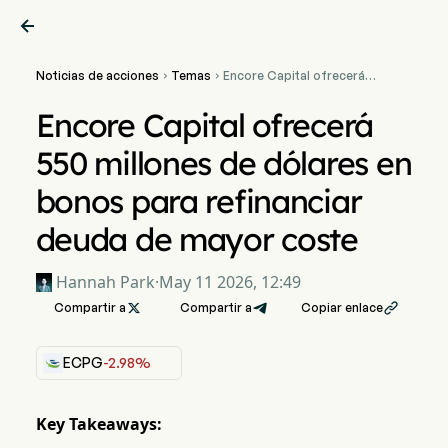

Noticias de acciones
Temas
Encore Capital ofrecerá


550 millones de dólares en
bonos para refinanciar
Encore Capital ofrecerá
deuda de mayor coste
550 millones de dólares en
bonos para refinanciar
deuda de mayor coste
Hannah Park
·
May 11 2026, 12:49
Compartir a

Compartir a
Copiar enlace

ECPG
-2.98%
Key Takeaways: