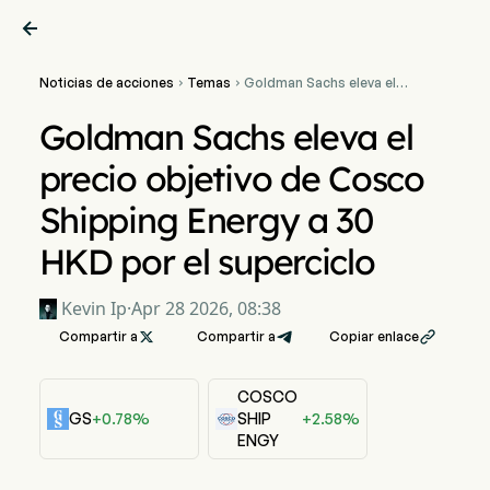

Noticias de acciones
Temas
Goldman Sachs eleva el


precio objetivo de Cosco
Shipping Energy a 30 HKD
Goldman Sachs eleva el
por el superciclo
precio objetivo de Cosco
Shipping Energy a 30
HKD por el superciclo
Kevin Ip
·
Apr 28 2026, 08:38
Compartir a

Compartir a
Copiar enlace

COSCO
GS
+0.78%
SHIP
+2.58%
ENGY