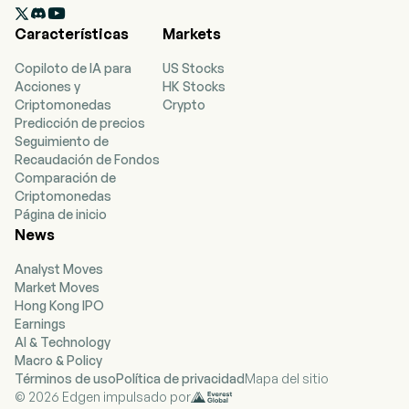

Características
Markets
Copiloto de IA para
US Stocks
Acciones y
HK Stocks
Criptomonedas
Crypto
Predicción de precios
Seguimiento de
Recaudación de Fondos
Comparación de
Criptomonedas
Página de inicio
News
Analyst Moves
Market Moves
Hong Kong IPO
Earnings
AI & Technology
Macro & Policy
Términos de uso
Política de privacidad
Mapa del sitio
© 2026 Edgen impulsado por