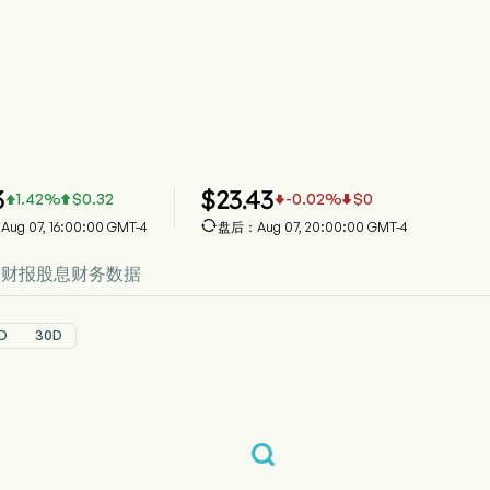
ONY 股价走势图
ONY 价格
ny Group Corporation
3
$
23.43
1.42
%
$
0.32
-0.02
%
$
0





g 07, 16:00:00 GMT-4
盘后：Aug 07, 20:00:00 GMT-4
测
财报
股息
财务数据
D
30D