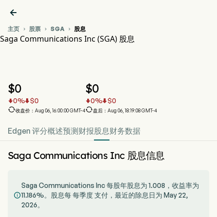

主页
股票
SGA
股息



Saga Communications Inc (SGA) 股息
SGA 股价走势图
SGA 股息
Saga Communications Inc
$
0
$
0
0
%
$
0
0
%
$
0






收盘价：Aug 06, 16:00:00 GMT-4
盘后：Aug 06, 18:19:08 GMT-4
Edgen 评分
概述
预测
财报
股息
财务数据
Saga Communications Inc 股息信息
Saga Communications Inc 每股年股息为 1.008，收益率为
11.186%。股息每 每季度 支付，最近的除息日为 May 22,

2026。