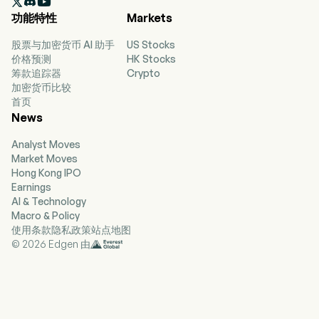

种节目格式，包括经典金曲、乡村音乐、经典乡
功能特性
Markets
村、热门/轻柔/城市成人当代、老歌、经典摇滚、
摇滚以及新闻/谈话类节目。公司在多个市场开展业
股票与加密货币 AI 助手
US Stocks
务，包括阿什维尔、贝灵厄姆、布拉特尔伯勒、布
价格预测
HK Stocks
赛勒斯、香槟、查尔斯顿、夏洛茨维尔、克拉克斯
筹款追踪器
Crypto
维尔、哥伦布、得梅因、哈里森堡、希尔顿黑德
加密货币比较
岛、琼斯伯勒、曼彻斯特和密尔沃基等。
首页
News
Analyst Moves
Market Moves
Hong Kong IPO
Earnings
AI & Technology
Macro & Policy
使用条款
隐私政策
站点地图
© 2026 Edgen 由