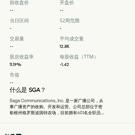
前收盘价
开盘价
--
--
当日区间
52周范围
-
-
交易量
平均成交量
--
12.8K
股息收益率
每股收益（TTM）
11.19%
-1.42
市值
--
什么是 SGA？
Saga Communications, Inc. 是一家广播公司，从
事广播资产的收购、开发和运营。公司总部位于密
歇根州格罗斯波因特农场，目前拥有601名全职员
工。该公司在约27个市场拥有或运营广播资产，包
括79个调频（FM）、31个调幅（AM）广播电台和
78个都市信号。其拥有和/或运营的广播电台采用多