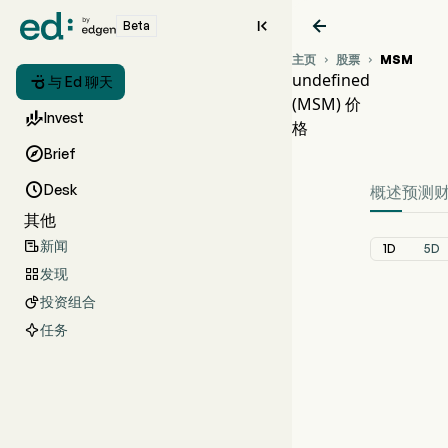


Beta
主页
股票
MSM


undefined

与 Ed 聊天
(MSM) 价
MS

Invest
格
und

Brief

Desk
概述
预测
其他
新闻

1D
5D
发现

投资组合

任务