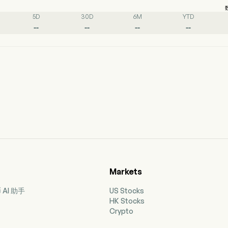
5D
30D
6M
YTD
--
--
--
--
Markets
AI 助手
US Stocks
HK Stocks
Crypto