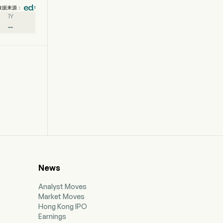
数据来源：
1Y
--
News
Analyst Moves
Market Moves
Hong Kong IPO
Earnings