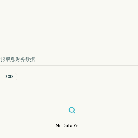
M 股价走势图
efined 价格
财报
股息
财务数据
30D
No Data Yet