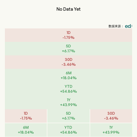
No Data Yet
数据来源：
1D
-
1.75
%
5D
+
6.17
%
30D
-
3.46
%
6M
+
18.04
%
YTD
+
54.86
%
1Y
+
43.99
%
1D
5D
30D
-
1.75
%
+
6.17
%
-
3.46
%
6M
YTD
1Y
+
18.04
%
+
54.86
%
+
43.99
%