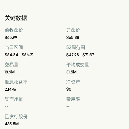
关键数据
前收盘价
开盘价
$65.99
$65.88
当日区间
52周范围
$64.84 - $66.21
$47.98 - $71.57
交易量
平均成交量
18.9M
31.5M
股息收益率
净资产
2.14%
$0
资产净值
费用率
--
--
已发行股份
435.5M