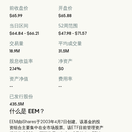
前收盘价
开盘价
$65.99
$65.88
当日区间
52周范围
$64.84 - $66.21
$47.98 - $71.57
交易量
平均成交量
18.9M
31.5M
股息收益率
净资产
2.14%
$0
资产净值
费用率
--
--
已发行股份
435.5M
什么是 EEM？
EEM由iShares于2003年4月7日创建。该基金的投
资组合主要集中在全市场股票。该ETF目前管理资产