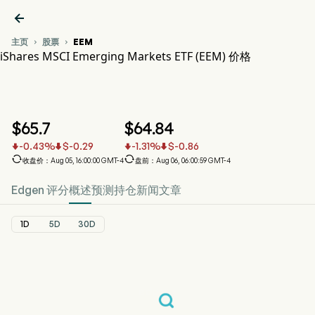

主页
股票
EEM


iShares MSCI Emerging Markets ETF (EEM) 价格
EEM 股价走势图
EEM 价格
iShares MSCI Emerging Markets ETF
$
65.7
$
64.84
-0.43
%
$
-0.29
-1.31
%
$
-0.86






收盘价：Aug 05, 16:00:00 GMT-4
盘前：Aug 06, 06:00:59 GMT-4
Edgen 评分
概述
预测
持仓
新闻
文章
1D
5D
30D