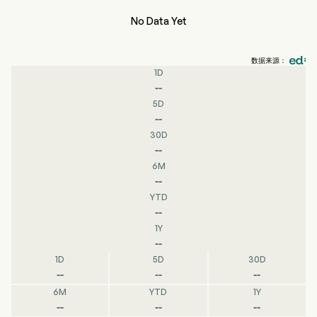
No Data Yet
数据来源：
1D
--
5D
--
30D
--
6M
--
YTD
--
1Y
--
1D
5D
30D
--
--
--
6M
YTD
1Y
--
--
--