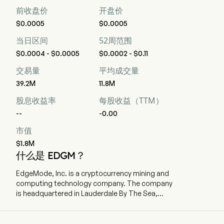
前收盘价
开盘价
$0.0005
$0.0005
当日区间
52周范围
$0.0004 - $0.0005
$0.0002 - $0.11
交易量
平均成交量
39.2M
11.8M
股息收益率
每股收益（TTM）
--
-0.00
市值
$1.8M
什么是 EDGM？
EdgeMode, Inc. is a cryptocurrency mining and
computing technology company. The company
is headquartered in Lauderdale By The Sea,
Florida and currently employs 2 full-time
employees. The company went IPO on 2019-03-
06. The Company, through its wholly owned