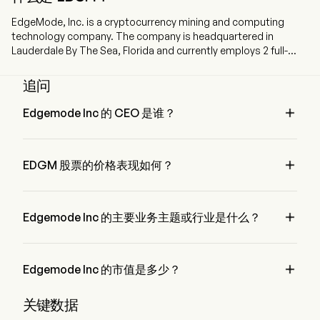
EdgeMode, Inc. is a cryptocurrency mining and computing
technology company. The company is headquartered in
Lauderdale By The Sea, Florida and currently employs 2 full-
time employees. The company went IPO on 2019-03-06. The
Company, through its wholly owned subsidiary, Synthesis
追问
Analytics Production Ltd. (SAPL), is engaged in designing,
building, and operating digital infrastructure for HPC.

Edgemode Inc 的 CEO 是谁？
Mr. Charlie Faulkner 是 Edgemode Inc 的 President，自 2022 
加入公司。

EDGM 股票的价格表现如何？
EDGM 的当前价格为 $0，在上个交易日 下降 了 0%。

Edgemode Inc 的主要业务主题或行业是什么？
Edgemode Inc 属于 N/A 行业，该板块是 N/A

Edgemode Inc 的市值是多少？
Edgemode Inc 的当前市值是 $NaN
关键数据