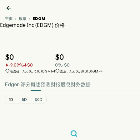

主页
股票
EDGM


Edgemode Inc (EDGM) 价格
EDGM 股价走势图
EDGM 价格
Edgemode Inc
$
0
$
0
-9.09
%
$
0
0
%
$
0




收盘价：Aug 05, 16:00:00 GMT-4
盘后：Aug 05, 20:00:00 GMT-4
Edgen 评分
概述
预测
财报
股息
财务数据
1D
5D
30D