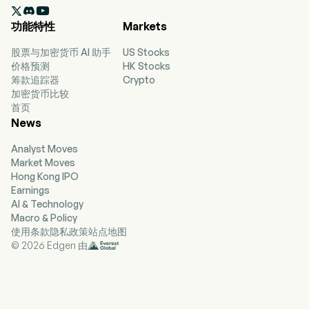

subsidiary, Synthesis Analytics Production Ltd.
功能特性
Markets
(SAPL), is engaged in designing, building, and
operating digital infrastructure for HPC.
股票与加密货币 AI 助手
US Stocks
价格预测
HK Stocks
筹款追踪器
Crypto
加密货币比较
首页
News
Analyst Moves
Market Moves
Hong Kong IPO
Earnings
AI & Technology
Macro & Policy
使用条款
隐私政策
站点地图
© 2026 Edgen 由