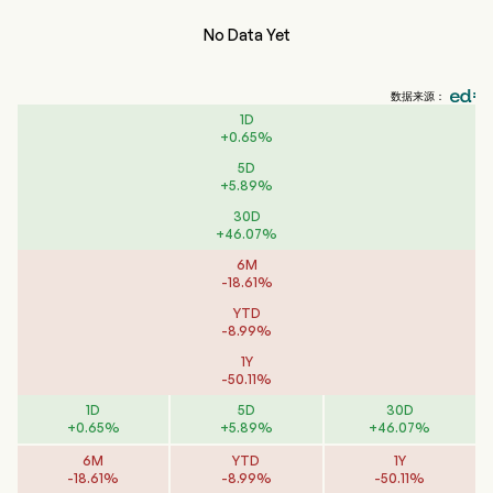
No Data Yet
数据来源：
1D
+
0.65
%
5D
+
5.89
%
30D
+
46.07
%
6M
-
18.61
%
YTD
-
8.99
%
1Y
-
50.11
%
1D
5D
30D
+
0.65
%
+
5.89
%
+
46.07
%
6M
YTD
1Y
-
18.61
%
-
8.99
%
-
50.11
%