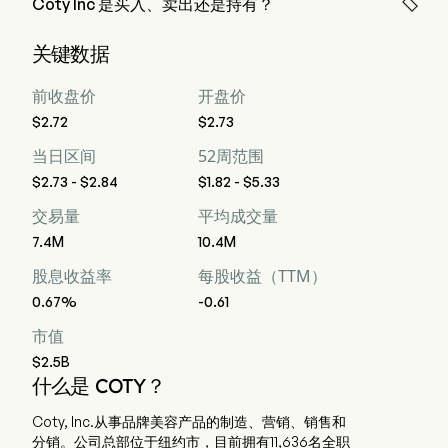

Coty Inc 是买入、卖出还是持有？
据华尔街分析师称，共有 17 位分析师对 Coty Inc 进行了分析
关键数据
师评级，包括 3 位强烈买入，7 位买入，13 位持有，2 位卖
出，以及 3 位强烈卖出
前收盘价
开盘价
$2.72
$2.73
当日区间
52周范围
$2.73 - $2.84
$1.82 - $5.33
交易量
平均成交量
7.4M
10.4M
股息收益率
每股收益（TTM）
0.67%
-0.61
市值
$2.5B
什么是 COTY？
Coty, Inc.从事品牌美容产品的制造、营销、销售和
分销。公司总部位于纽约市，目前拥有11,636名全职