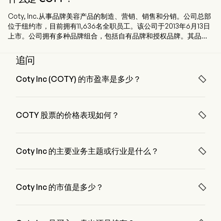
Coty, Inc.从事品牌美容产品的制造、营销、销售和分销。公司总部
位于纽约市，目前拥有11,636名全职员工。该公司于2013年6月13日
上市。公司拥有多种品牌组合，包括自有品牌和授权品牌。其品牌
组合分为两个部分：大众美容和高端美容。大众美容品牌包括
Adidas、Beckham、Bozzano、Bourjois、Bruno Banani、
追问
CoverGirl、Jovan、Mexx、LeGer by Lena Gercke、Monange、
Nautica、Paixao、Rimmel、Risque、Sally Hansen和Vera

Coty Inc (COTY) 的市盈率是多少？
Wang。其高端品牌包括Burberry、Calvin Klein、Chloe、
Coty Inc 的市盈率是 42.1512
Davidoff、Escada、Gucci、Hugo Boss、Jil Sander、Kylie
Cosmetics by Kylie Jenner、Lancaster、Marc Jacobs、Miu

COTY 股票的价格表现如何？
Miu、Orveda和Tiffany & Co.。其大众美容品牌主要通过大型超
市、超市、药房和药店、中档百货商店、传统食品和药品零售商以
COTY 的当前价格为 $2.84，在上个交易日 上升 了 1.01%。
及专业的电子商务零售商进行销售。公司产品在超过120个国家和地
区进行营销、销售和分销。

Coty Inc 的主要业务主题或行业是什么？
Coty Inc 属于 Consumer products 行业，该板块是 
Consumer Staples

Coty Inc 的市值是多少？
Coty Inc 的当前市值是 $2.5B