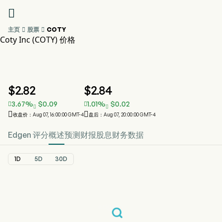

主页

股票

COTY
Coty Inc (COTY) 价格
COTY 股价走势图
COTY 价格
Coty Inc
$
2.82
$
2.84
3.67
%
$
0.09
1.01
%
$
0.02






收盘价：Aug 07, 16:00:00 GMT-4
盘后：Aug 07, 20:00:00 GMT-4
Edgen 评分
概述
预测
财报
股息
财务数据
1D
5D
30D