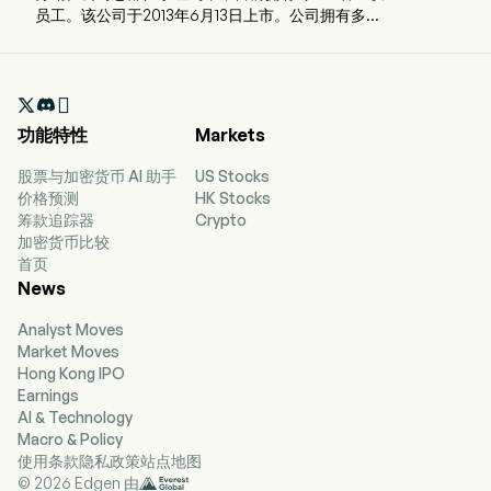
员工。该公司于2013年6月13日上市。公司拥有多种
品牌组合，包括自有品牌和授权品牌。其品牌组合
分为两个部分：大众美容和高端美容。大众美容品
牌包括Adidas、Beckham、Bozzano、Bourjois、

Bruno Banani、CoverGirl、Jovan、Mexx、LeGer
by Lena Gercke、Monange、Nautica、Paixao、
功能特性
Markets
Rimmel、Risque、Sally Hansen和Vera Wang。其
高端品牌包括Burberry、Calvin Klein、Chloe、
股票与加密货币 AI 助手
US Stocks
Davidoff、Escada、Gucci、Hugo Boss、Jil
价格预测
HK Stocks
Sander、Kylie Cosmetics by Kylie Jenner、
筹款追踪器
Crypto
Lancaster、Marc Jacobs、Miu Miu、Orveda和
加密货币比较
Tiffany & Co.。其大众美容品牌主要通过大型超
首页
市、超市、药房和药店、中档百货商店、传统食品
News
和药品零售商以及专业的电子商务零售商进行销
售。公司产品在超过120个国家和地区进行营销、销
Analyst Moves
售和分销。
Market Moves
Hong Kong IPO
Earnings
AI & Technology
Macro & Policy
使用条款
隐私政策
站点地图
© 2026 Edgen 由