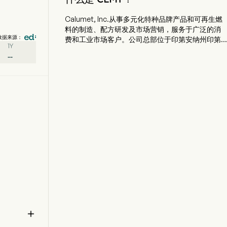
Calumet, Inc.从事多元化特种品牌产品和可再生燃
料的制造、配方研发及市场营销，服务于广泛的消
数据来源：
费和工业市场客户。公司总部位于印第安纳州印第
1Y
安纳波利斯，目前拥有1,620名全职员工。该公司于
--
2006年1月26日首次公开募股（IPO）。其业务部门
包括特种产品与解决方案、高性能品牌、蒙大拿/可
再生资源以及公司总部。特种产品与解决方案部门
制造并销售多种溶剂、蜡、定制润滑油、白油、凡
士林、凝胶、酯类及其他产品。高性能品牌部门通
过其Royal Purple、Bel-Ray和TruFuel品牌混合、包
装和销售高性能产品。蒙大拿/可再生资源部门包括
两个设施：可再生燃料和特种沥青。在蒙大拿可再
生资源设施，公司利用具有地理优势的多种可再生
原料生产可再生柴油、可持续航空燃料、可再生氢
气、可再生天然气、可再生丙烷和可再生石脑油，
并将其分销到可再生能源市场。
