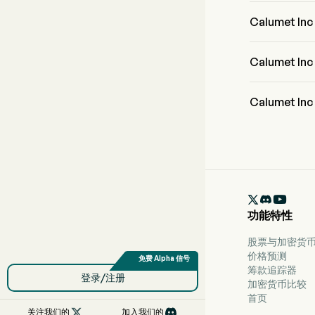
CLMT 的当前
Calumet
Calumet In
Calumet 
Calumet In
Calumet
据华尔街分析师称
入，5 位买入，

功能特性
股票与加密货币 
价格预测
筹款追踪器
登录/注册
加密货币比较
首页

关注我们的
加入我们的