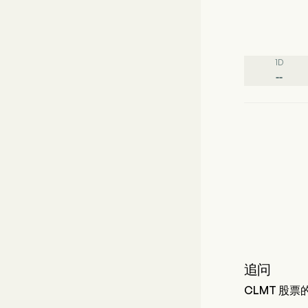
1D
--
追问
CLMT 股