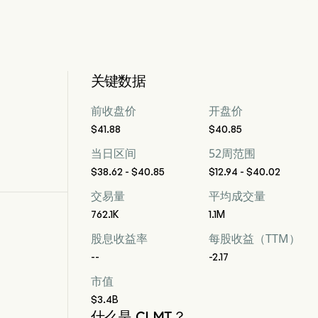
关键数据
前收盘价
开盘价
$41.88
$40.85
当日区间
52周范围
$38.62 - $40.85
$12.94 - $40.02
交易量
平均成交量
762.1K
1.1M
股息收益率
每股收益（TTM）
--
-2.17
市值
$3.4B
什么是 CLMT？