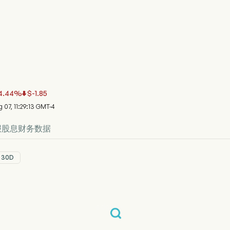
T 股价走势图
 价格
 Inc
4.44
%
$
-1.85

, 11:29:13 GMT-4
报
股息
财务数据
30D