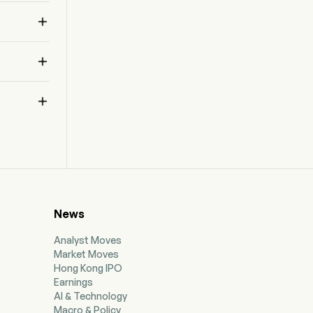



买
News
Analyst Moves
Market Moves
Hong Kong IPO
Earnings
AI & Technology
Macro & Policy