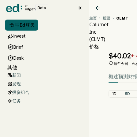


Beta
主页
股票
CLMT


Calumet

与 Ed 聊天
Inc
CLM

Invest
(CLMT)
CLMT
价格

Brief
Calumet
$
40.02
-


Desk

截至今日：Aug 07
其他
新闻

概述
预测
财
发现

投资组合

1D
5D
任务