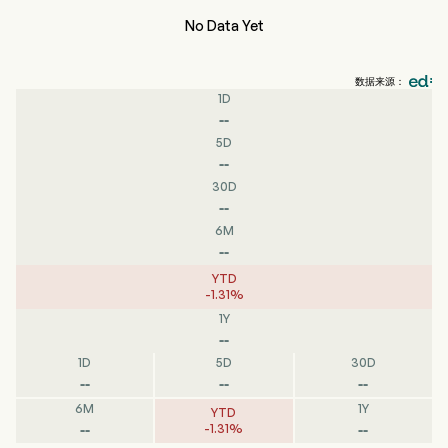
No Data Yet
数据来源：
1D
--
5D
--
30D
--
6M
--
YTD
-
1.31
%
1Y
--
1D
5D
30D
--
--
--
6M
1Y
YTD
--
--
-
1.31
%