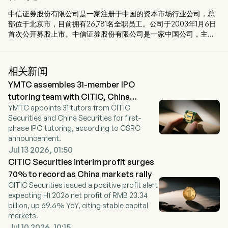
中信证券股份有限公司是一家注册于中国的资本市场行业公司，总
部位于北京市，目前拥有26,781名全职员工。公司于2003年1月6日
首次公开募股上市。中信证券股份有限公司是一家中国公司，主要
从事金融服务业务。公司通过五大业务分部运营：投资银行分部从
事证券承销、保荐活动及财务顾问服务；经纪业务分部从事证券及
期货交易与经纪业务，以及金融产品的代理销售；交易分部从事权
相关新闻
益类、固定收益类、衍生品交易及做市、融资融券、证券出借以及
YMTC assembles 31-member IPO
另类投资活动；资产管理分部为资产管理计划、基金管理及其他投
资账户提供资产管理服务；其他分部则从事私募股权投资、自有资
tutoring team with CITIC, China
金投资、大宗商品贸易及其他金融活动。公司主要在中国国内及海
YMTC appoints 31 tutors from CITIC
Securities
外市场开展业务。
Securities and China Securities for first-
phase IPO tutoring, according to CSRC
announcement.
Jul 13 2026, 01:50
CITIC Securities interim profit surges
70% to record as China markets rally
CITIC Securities issued a positive profit alert
expecting H1 2026 net profit of RMB 23.34
billion, up 69.6% YoY, citing stable capital
markets.
Jul 10 2026, 10:15