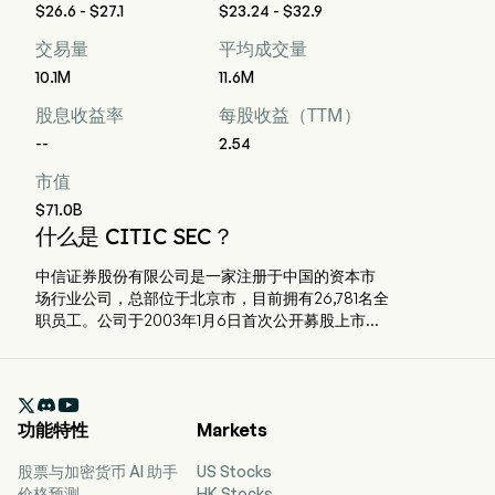
$26.6 - $27.1
$23.24 - $32.9
交易量
平均成交量
10.1M
11.6M
股息收益率
每股收益（TTM）
--
2.54
市值
$71.0B
什么是 CITIC SEC？
中信证券股份有限公司是一家注册于中国的资本市
场行业公司，总部位于北京市，目前拥有26,781名全
职员工。公司于2003年1月6日首次公开募股上市。
中信证券股份有限公司是一家中国公司，主要从事
金融服务业务。公司通过五大业务分部运营：投资
银行分部从事证券承销、保荐活动及财务顾问服

务；经纪业务分部从事证券及期货交易与经纪业
功能特性
Markets
务，以及金融产品的代理销售；交易分部从事权益
类、固定收益类、衍生品交易及做市、融资融券、
股票与加密货币 AI 助手
US Stocks
证券出借以及另类投资活动；资产管理分部为资产
价格预测
HK Stocks