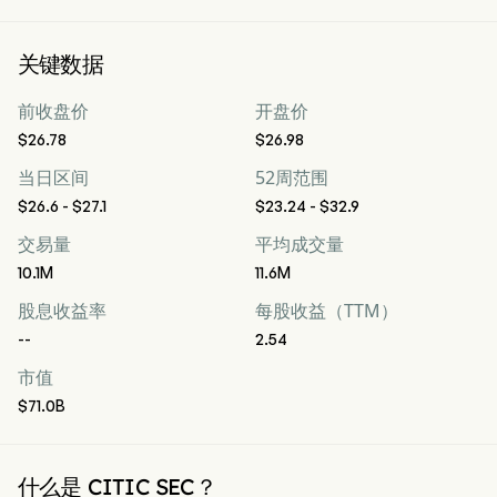
关键数据
前收盘价
开盘价
$26.78
$26.98
当日区间
52周范围
$26.6 - $27.1
$23.24 - $32.9
交易量
平均成交量
10.1M
11.6M
股息收益率
每股收益（TTM）
--
2.54
市值
$71.0B
什么是 CITIC SEC？