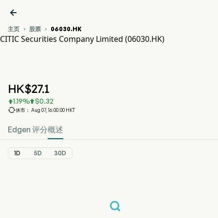

主页
股票
06030.HK


CITIC Securities Company Limited (06030.HK)
06030.HK 股价走势图
CITIC SEC (06030.HK)
CITIC Securities Company Limited
HK$
27.1
1.19
%
$
0.32



休市： Aug 07, 16:00:00 HKT
Edgen 评分
概述
1D
5D
30D