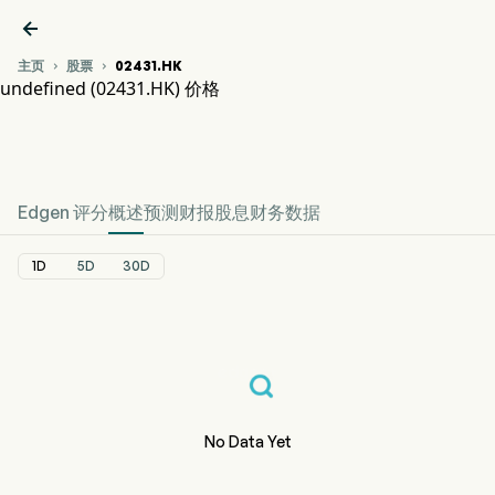

主页
股票
02431.HK


undefined (02431.HK) 价格
02431.HK 股价走势图
undefined 价格
Edgen 评分
概述
预测
财报
股息
财务数据
1D
5D
30D
No Data Yet