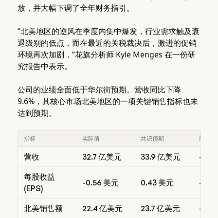
放，并大幅下调了全年财务指引。
“北美地区的逆风在季度内集中爆发，行业需求触及衰
退级别的低点，而在最近的关税裁决后，激进的促销
环境再次加剧，”花旗分析师 Kyle Menges 在一份研
究报告中表示。
公司的业绩全面低于华尔街预期。营收同比下降
9.6%，其核心市场北美地区的一项关键销售指标也未
达到预期。
指标
实际值
共识预期
胜/劣
营收
32.7 亿美元
33.9 亿美元
-3.3
每股收益
-0.56 美元
0.43 美元
-231
(EPS)
北美销售额
22.4 亿美元
23.7 亿美元
-5.5