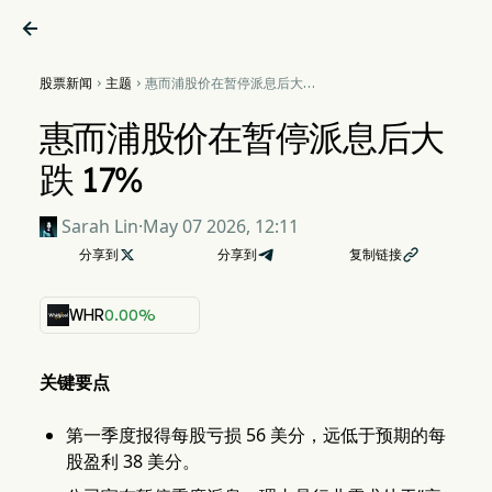

股票新闻
主题
惠而浦股价在暂停派息后大跌


17%
惠而浦股价在暂停派息后大
跌 17%
Sarah Lin
·
May 07 2026, 12:11
分享到

分享到
复制链接

WHR
0.00%
关键要点
第一季度报得每股亏损 56 美分，远低于预期的每
股盈利 38 美分。