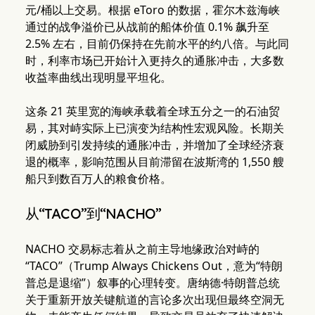
元/桶以上交易。根据 eToro 的数据，霍尔木兹海峡
通过的战争溢价已从战前的船体价值 0.1% 飙升至
2.5% 左右，目前仍保持在先前水平的约八倍。与此同
时，利率市场已开始计入更持久的通胀冲击，大多数
收益率曲线出现明显平坦化。
这条 21 英里宽的海峡承载着全球五分之一的石油贸
易，其对峙实际上已演变为结构性宏观风险。长期关
闭威胁到引发持续的通胀冲击，并增加了全球经济衰
退的概率，影响范围从目前滞留在波斯湾的 1,550 艘
船只到数百万人的粮食价格。
从“TACO”到“NACHO”
NACHO 交易标志着从之前主导地缘政治对峙的
“TACO”（Trump Always Chickens Out，意为“特朗
普总是退缩”）叙事的心理转变。唐纳德·特朗普总统
关于重新开放关键航道的言论多次出现但最终空洞无