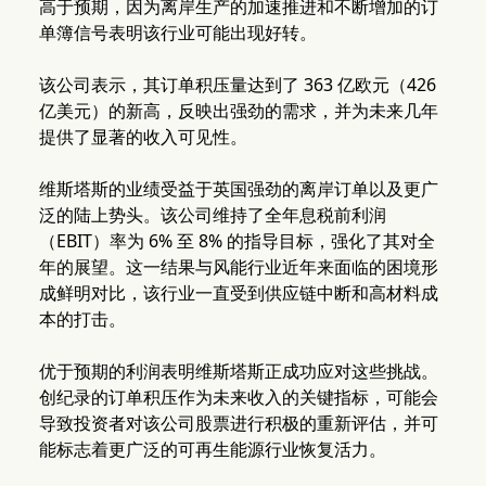
高于预期，因为离岸生产的加速推进和不断增加的订
单簿信号表明该行业可能出现好转。
该公司表示，其订单积压量达到了 363 亿欧元（426
亿美元）的新高，反映出强劲的需求，并为未来几年
提供了显著的收入可见性。
维斯塔斯的业绩受益于英国强劲的离岸订单以及更广
泛的陆上势头。该公司维持了全年息税前利润
（EBIT）率为 6% 至 8% 的指导目标，强化了其对全
年的展望。这一结果与风能行业近年来面临的困境形
成鲜明对比，该行业一直受到供应链中断和高材料成
本的打击。
优于预期的利润表明维斯塔斯正成功应对这些挑战。
创纪录的订单积压作为未来收入的关键指标，可能会
导致投资者对该公司股票进行积极的重新评估，并可
能标志着更广泛的可再生能源行业恢复活力。