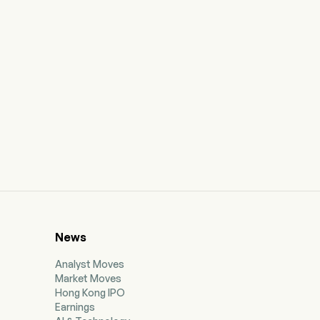
News
Analyst Moves
Market Moves
Hong Kong IPO
Earnings