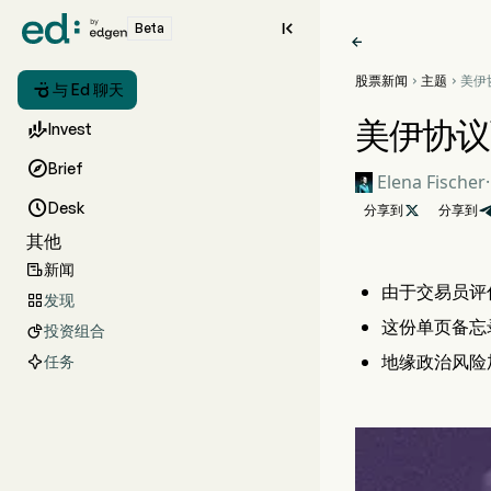

Beta

股票新闻
主题
美伊



与 Ed 聊天
兑印度
美伊协议

Invest

Brief
Elena Fischer
·

Desk
分享到

分享到
其他
新闻

由于交易员评
发现

这份单页备忘
投资组合

地缘政治风险
任务