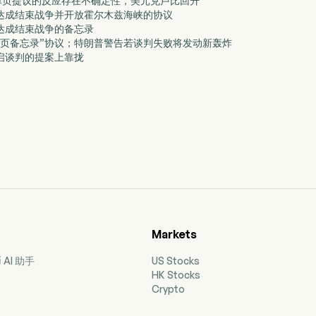
美国单页提议的反应存在不确定性，美元兑卢比回升
接近达成结束战争并开放霍尔木兹海峡的协议
近达成结束战争的备忘录
成“单页备忘录”协议；特朗普警告若谈判失败将发动新轰炸
重启谈判的提案上靠拢
Markets
AI 助手
US Stocks
HK Stocks
Crypto