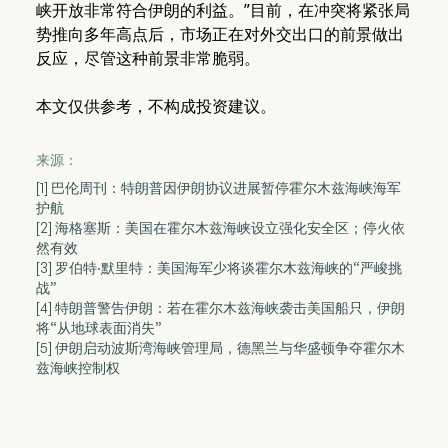
峡开放非常符合伊朗的利益。”目前，在冲突将紧张局
势推向多年高点后，市场正在对外交出口的前景做出
反应，尽管这种前景非常脆弱。
本文仅供参考，不构成投资建议。
来源：
[1] 巴伦周刊：特朗普因伊朗协议进展暂停霍尔木兹海峡海军
护航
[2] 海格塞斯：美国在霍尔木兹海峡设立强化安全区；停火依
然有效
[3] 罗伯特·默里特：美国海军少将谈霍尔木兹海峡的“严峻挑
战”
[4] 特朗普警告伊朗：若在霍尔木兹海峡袭击美国船只，伊朗
将“从地球表面消失”
[5] 伊朗启动波斯湾海峡管理局，德黑兰与华盛顿争夺霍尔木
兹海峡控制权