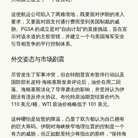
这使航运公司陷入了两难境地，既要面对伊朗的准入
要求，又要面对因支付通行费而受到美国制裁的威
胁。PGSA 的成立是对“自由计划”的直接挑战，旨在宣
示对该水道的主权管辖，并建立一个与美国海军安全
引导相竞争的平行控制体系。
外交姿态与市场剧震
尽管发生了军事冲突，但在特朗普宣布暂停行动以及
国防部长皮特·海格塞斯发表评论后，油价在周二回
落。海格塞斯淡化了导弹袭击的影响，并坚持认为伊
朗没有违反停火协议。布伦特原油期货结算价约为
110 美元/桶，WTI 原油价格略低于 101 美元。
这种哪怕是短暂的降温，凸显了双方都认为自己拥有
的巨大筹码。伊朗对海峡狭窄地理位置的控制是一个
有力的威胁，但正如默里特少将指出的那样，“保持海