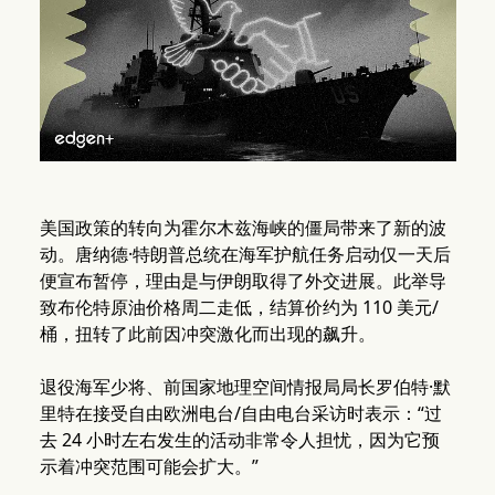
美国政策的转向为霍尔木兹海峡的僵局带来了新的波
动。唐纳德·特朗普总统在海军护航任务启动仅一天后
便宣布暂停，理由是与伊朗取得了外交进展。此举导
致布伦特原油价格周二走低，结算价约为 110 美元/
桶，扭转了此前因冲突激化而出现的飙升。
退役海军少将、前国家地理空间情报局局长罗伯特·默
里特在接受自由欧洲电台/自由电台采访时表示：“过
去 24 小时左右发生的活动非常令人担忧，因为它预
示着冲突范围可能会扩大。”