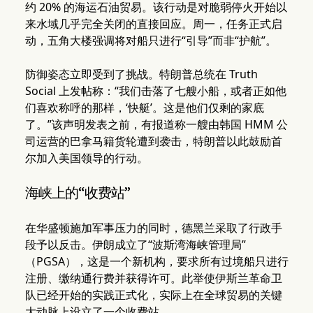
约 20% 的海运石油贸易。该行动是对脆弱停火开始以
来水域几乎完全关闭的直接回应。周一，任务正式启
动，五角大楼强调将对船只进行“引导”而非“护航”。
防御姿态立即受到了挑战。特朗普总统在 Truth
Social 上发帖称：“我们击落了七艘小船，或者正如他
们喜欢称呼的那样，‘快艇’。这是他们仅剩的家底
了。”该声明发表之前，有报道称一艘由韩国 HMM 公
司运营的巴拿马籍货轮遭到袭击，特朗普以此鼓励首
尔加入美国领导的行动。
海峡上的“收费站”
在华盛顿施加军事压力的同时，德黑兰采取了行政手
段予以反击。伊朗成立了“波斯湾海峡管理局”
（PGSA），这是一个新机构，要求所有过境船只进行
注册、缴纳通行费并获得许可。此举使伊斯兰革命卫
队已经开始的实践正式化，实际上在全球贸易的关键
大动脉上设立了一个收费站。