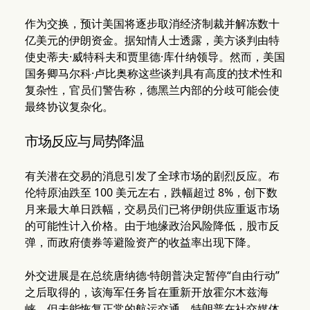
作为交换，预计美国将逐步取消经济制裁并解冻数十
亿美元的伊朗资金。据知情人士透露，美方谈判由特
使史蒂夫·威特科夫和贾里德·库什纳领导。然而，美国
国务卿马尔科·卢比奥称这些谈判具有高度的技术性和
复杂性，官员们警告称，德黑兰内部的分歧可能会使
最终协议复杂化。
市场反应与局势降温
有关潜在交易的消息引发了全球市场的剧烈反应。布
伦特原油跌至 100 美元左右，跌幅超过 8%，创下数
月来最大单日跌幅，交易员们已将伊朗供应重返市场
的可能性计入价格。由于地缘政治风险降低，股市反
弹，而政府债券等避险资产的收益率出现下降。
外交进展是在总统唐纳德·特朗普决定暂停“自由行动”
之后取得的，该海军任务旨在重新开放霍尔木兹海
峡，但未能恢复正常的航运交通。特朗普在社交媒体