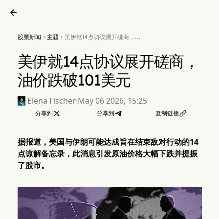

股票新闻
主题
美伊就14点协议展开磋商，油


价跌破101美元
美伊就14点协议展开磋商，
油价跌破101美元
Elena Fischer
·
May 06 2026, 15:25
分享到

分享到
复制链接

据报道，美国与伊朗可能达成旨在结束敌对行动的14
点谅解备忘录，此消息引发原油价格大幅下跌并提振
了股市。