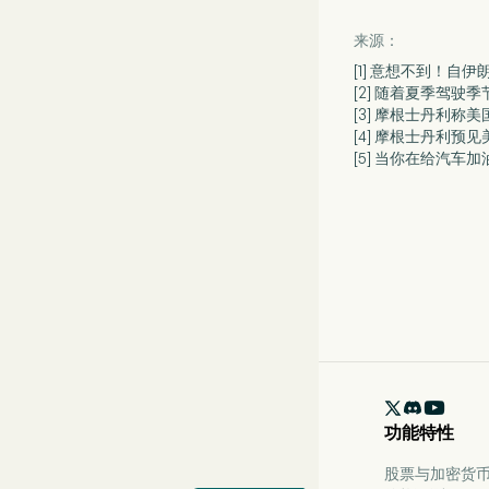
来源：
[1] 意想不到！
[2] 随着夏季驾驶
[3] 摩根士丹利
[4] 摩根士丹利
[5] 当你在给汽

功能特性
股票与加密货币 