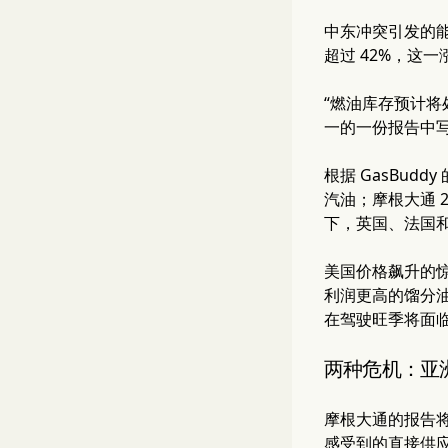
中东冲突引发的
超过 42%，这
“燃油库存预计
一的一份报告中写
根据 GasBud
汽油；摩根大通 2
下，英国、法国
美国价格飙升的
利润更高的馏分油
在驾驶旺季将面
两种危机：亚
摩根大通的报告
感受到的直接供