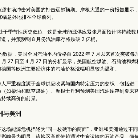
能源市场冲击对美国的打击远超预期。摩根大通的一份报告显示
一涨幅意外地排在全球前列。
将处于季节性历史低位，这是全球能源供应紧张局面预计将持续数
道，并预测到 8 月份汽油库存将跌破 2 亿桶。
dy 的数据，美国全国汽油平均价格自 2022 年 7 月以来首次突破
 月 27 日至 4 月 27 日的分析显示，美国航空煤油、石脑
和德国等欧洲主要经济体的汽油价格涨幅明显较为温和。
惊人严重程度源于全球供应收紧与国内特定压力的交织，包括进
（如柴油和航空煤油）。摩根士丹利预测美国汽油库存到夏末将降至
临持续高价的前景。
洲与美洲
将这场能源危机描述为“同一枚硬币的两面”，亚洲和美洲通过不
应影响最为明显，该地区高度依赖通过中东运输的石油产品。缅