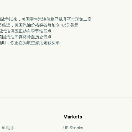
自伊朗战争以来，美国零售汽油价格已飙升至全球第二高
季节临近，美国汽油价格突破每加仑 4.50 美元
称美国汽油供应正趋向季节性低点
预见美国汽油库存将降至历史低点
车加油时，你正在为航空燃油短缺买单
Markets
AI 助手
US Stocks