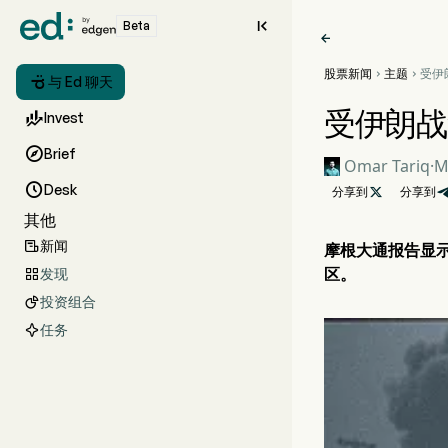

Beta

股票新闻
主题
受伊



与 Ed 聊天
格飙
受伊朗战

Invest

Brief
Omar Tariq
·
M

Desk
分享到

分享到
其他
新闻

摩根大通报告显
区。
发现

投资组合

任务