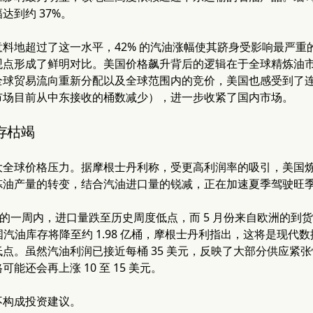
达到约 37%。
料地超过了这一水平，42% 的汽油涨幅使其跻身受影响最严
观点形成了鲜明对比。美国价格飙升背后的逻辑在于全球精炼油
全球贸易流向重新分配以及全球范围内的竞价，美国也感受到了
市场目前从中东接收的桶数减少），进一步收紧了国内市场。
存枯竭
大全球价格压力。据摩根士丹利称，受更高利润率的吸引，美国
炼油产量的转变，结合汽油进口量的锐减，正在加速夏季驾驶旺
10 日的一周内，进口量跌至历史周度低点，而 5 月份来自欧洲
美国汽油库存将降至约 1.98 亿桶，摩根士丹利指出，这将是现代数
点。虽然汽油利润已接近每桶 35 美元，反映了大部分供应紧
能还会再上涨 10 至 15 美元。
不构成投资建议。