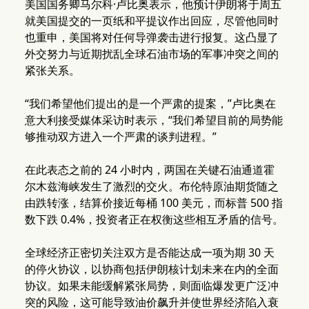
美国国务卿马尔科·卢比奥表示，他预计伊朗将于周五
就美国提交的一页纸和平提议作出回应，尽管他同时
也重申，美国将对任何导弹袭击进行报复。这凸显了
外交努力与近期扰乱全球石油市场的军事冲突之间的
紧张关系。
“我们希望他们提出的是一个严肃的提案，”卢比奥在
意大利接受媒体采访时表示，“我们希望目前的局势能
够推动双方进入一个严肃的谈判进程。”
在此表态之前的 24 小时内，两国在关键石油通道霍
尔木兹海峡发生了激烈的交火。布伦特原油期货随之
由跌转涨，结算价接近每桶 100 美元，而标普 500 指
数下跌 0.4%，投资者正在权衡这些相互矛盾的信号。
全球经济正密切关注双方是否能达成一项为期 30 天
的停火协议，以协商包括伊朗核计划未来在内的全面
协议。如果未能缓解紧张局势，则面临爆发更广泛冲
突的风险，这可能导致油价飙升并使世界经济陷入衰