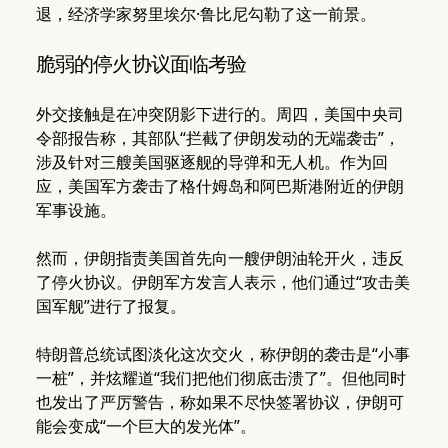
退，经济学家努里埃尔·鲁比尼勾勒了这一前景。
脆弱的停火协议面临考验
外交接触是在冲突阴影下进行的。周四，美国中央司
令部报告称，其部队“拦截了伊朗发动的无端袭击”，
涉及针对三艘美国驱逐舰的导弹和无人机。作为回
应，美国军方袭击了格什姆岛和阿巴斯港附近的伊朗
军事设施。
然而，伊朗指责美国首先向一艘伊朗油轮开火，违反
了停火协议。伊朗军方发言人表示，他们通过“攻击美
国军舰”进行了报复。
特朗普总统试图淡化这次交火，称伊朗的袭击是“小事
一桩”，并炫耀道“我们把他们彻底击溃了”。但他同时
也发出了严厉警告，称如果不尽快签署协议，伊朗可
能会变成“一个巨大的发光体”。