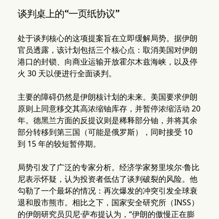
谈判桌上的“一页纸协议”
处于谈判核心的这项提案旨在立即缓解局势。据伊朗
官员透露，该计划包括三个核心点：取消美国对伊朗
港口的封锁、向商业运输开放霍尔木兹海峡，以及停
火 30 天以便进行全面谈判。
主要的障碍仍然是伊朗核计划的未来。美国要求伊朗
原则上同意移交其高浓缩铀库存，并暂停浓缩活动 20
年。德黑兰方面的反提议则是稀释部分铀，并将其余
部分转移到第三国（可能是俄罗斯），同时接受 10
到 15 年的较短暂停期。
局势引发了广泛的专家分析。经济学家努里埃尔·鲁比
尼表示怀疑，认为投资者低估了谈判破裂的风险。他
勾勒了一个最坏的情况：再次爆发的冲突引发全球衰
退和股市熊市。相比之下，国家安全研究所（INSS）
的伊朗研究员贝尼·萨布提认为，“伊朗的傲慢正在膨