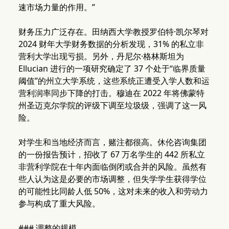
速市场力量的作用。”
财务压力广泛存在。田纳西大学教授罗伯特·凯尔琴对
2024 财年大学财务数据的分析发现，31% 的私立非
营利大学出现亏损。另外，丹尼尔·格林斯坦为
Ellucian 进行的一项研究确定了 37 个处于“临界质量
阈值”的州立大学系统，这些系统正遭受入学人数和运
营利润率同步下降的打击。穆迪在 2022 年将佛蒙特
州圣迈克尔学院的评级下调至垃圾级，强调了这一风
险。
对学生和当地经济而言，赌注都很高。休伦咨询集团
的一份报告预计，招收了 67 万名学生的 442 所私立
非营利学院在十年内面临倒闭或合并的风险。虽然有
些人认为这是必要的市场调整，但失学学生获得学位
的可能性比同龄人低 50%，这对未来的收入和劳动力
参与构成了重大风险。
### 调整的规模